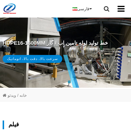
فارسی
HDPE16-1600MM خط تولید لوله تامین اب / گاز
سرعت بالا، دقت بالا، اتوماتیک
خانه
/ ویدئو
فیلم