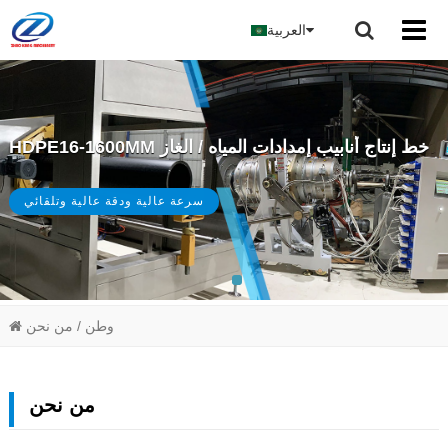
العربية
HDPE16-1600MM خط إنتاج أنابيب إمدادات المياه / الغاز
سرعة عالية ودقة عالية وتلقائي
وطن
/ من نحن
من نحن