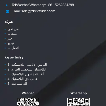
Tel/Wechat/Whatsapp:+86 15262334298
Email:sale@zkextruder.com
شركة
من نحن
▪
منتجات
▪
خبر
▪
فيديو
▪
اتصل بنا
▪
روابط سريعة
1. آلة بثق الأنابيب البلاستيكية
▪
2. البلاستيك الشخصي الطارد
▪
3. آلة إعادة تدوير البلاستيك
▪
4. قالب بثق البلاستيك
▪
5. آلة مساعدة
▪
Wechat
Whatsapp