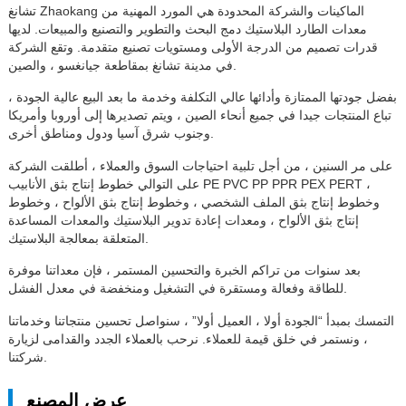
تشانغ Zhaokang الماكينات والشركة المحدودة هي المورد المهنية من
معدات الطارد البلاستيك دمج البحث والتطوير والتصنيع والمبيعات. لديها
قدرات تصميم من الدرجة الأولى ومستويات تصنيع متقدمة. وتقع الشركة
في مدينة تشانغ بمقاطعة جيانغسو ، والصين.
بفضل جودتها الممتازة وأدائها عالي التكلفة وخدمة ما بعد البيع عالية الجودة ،
تباع المنتجات جيدا في جميع أنحاء الصين ، ويتم تصديرها إلى أوروبا وأمريكا
وجنوب شرق آسيا ودول ومناطق أخرى.
على مر السنين ، من أجل تلبية احتياجات السوق والعملاء ، أطلقت الشركة
على التوالي خطوط إنتاج بثق الأنابيب PE PVC PP PPR PEX PERT ،
وخطوط إنتاج بثق الملف الشخصي ، وخطوط إنتاج بثق الألواح ، وخطوط
إنتاج بثق الألواح ، ومعدات إعادة تدوير البلاستيك والمعدات المساعدة
المتعلقة بمعالجة البلاستيك.
بعد سنوات من تراكم الخبرة والتحسين المستمر ، فإن معداتنا موفرة
للطاقة وفعالة ومستقرة في التشغيل ومنخفضة في معدل الفشل.
التمسك بمبدأ “الجودة أولا ، العميل أولا” ، سنواصل تحسين منتجاتنا وخدماتنا
، ونستمر في خلق قيمة للعملاء. نرحب بالعملاء الجدد والقدامى لزيارة
شركتنا.
عرض المصنع