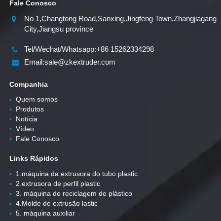
Fale Conosco
No 1,Changtong Road,Sanxing,Jingfeng Town,Zhangjiagang
City,Jiangsu province
Tel/Wechat/Whatsapp:+86 15262334298
Email:sale@zkextruder.com
Companhia
▪
Quem somos
▪
Produtos
▪
Notícia
▪
Vídeo
▪
Fale Conosco
Links Rápidos
▪
1.máquina da extrusora do tubo plastic
▪
2.extrusora de perfil plastic
▪
3. máquina de reciclagem de plástico
▪
4.Molde de extrusão lastic
▪
5. máquina auxiliar