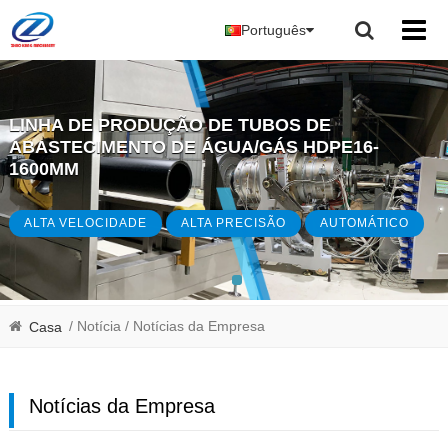
Português
LINHA DE PRODUÇÃO DE TUBOS DE
ABASTECIMENTO DE ÁGUA/GÁS HDPE16-
1600MM
ALTA VELOCIDADE
ALTA PRECISÃO
AUTOMÁTICO
/ Notícia
/ Notícias da Empresa
Casa
Notícias da Empresa