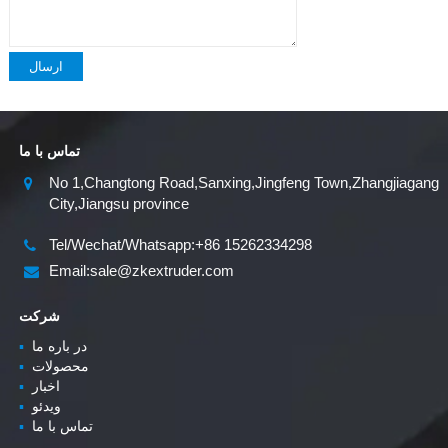
ارسال
تماس با ما
No 1,Changtong Road,Sanxing,Jingfeng Town,Zhangjiagang
City,Jiangsu province
Tel/Wechat/Whatsapp:+86 15262334298
Email:sale@zkextruder.com
شرکت
در باره ما
▪
محصولات
▪
اخبار
▪
ویدئو
▪
تماس با ما
▪