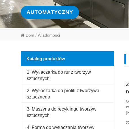
AUTOMATYCZNY
Dom
/ Wiadomości
Katalog produktów
1. Wytłaczarka do rur z tworzyw
sztucznych
Z
2. Wytłaczarka do profili z tworzywa
n
sztucznego
G
z
3. Maszyna do recyklingu tworzyw
(
sztucznych
4. Forma do wytłaczania tworzyw