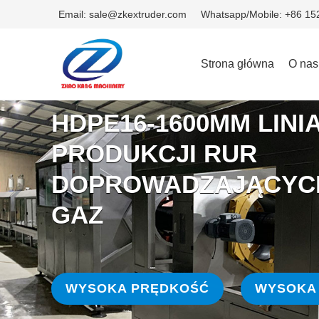
Email: sale@zkextruder.com
Whatsapp/Mobile: +86 1
Strona główna
O nas
HDPE16-1600MM LINI
PRODUKCJI RUR
DOPROWADZAJĄCYCH
GAZ
WYSOKA PRĘDKOŚĆ
WYSOKA