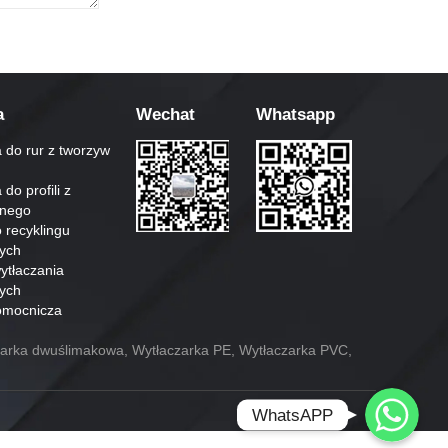
a
Wechat
Whatsapp
 do rur z tworzyw
do profili z
znego
recyklingu
nych
ytłaczania
nych
omocnicza
czarka dwuślimakowa, Wytłaczarka PE, Wytłaczarka PVC,
Whatsapp
WhatsAPP