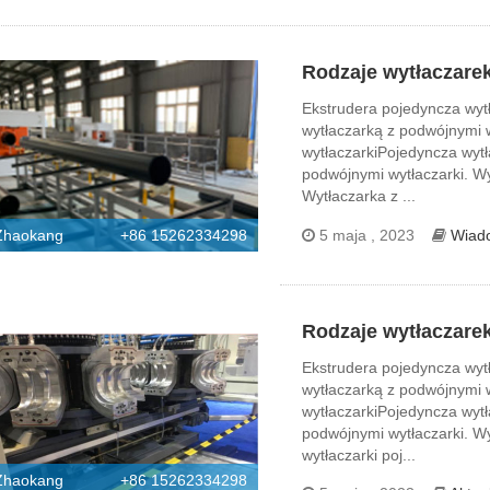
Rodzaje wytłaczare
Ekstrudera pojedyncza wyt
wytłaczarką z podwójnymi 
wytłaczarkiPojedyncza wyt
podwójnymi wytłaczarki. Wy
Wytłaczarka z ...
5 maja , 2023
Wiad
Zhaokang
+86 15262334298
Rodzaje wytłaczare
Ekstrudera pojedyncza wyt
wytłaczarką z podwójnymi 
wytłaczarkiPojedyncza wyt
podwójnymi wytłaczarki. W
wytłaczarki poj...
Zhaokang
+86 15262334298