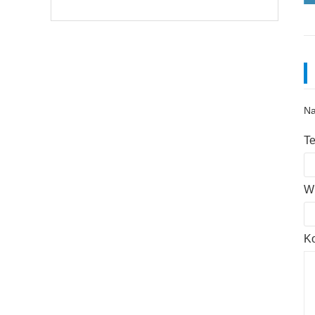
Na
Te
Wh
Ko