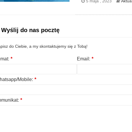
5 maja , 2023
Aktua
Wyślij do nas pocztę
pisz do Ciebie, a my skontaktujemy się z Tobą!
mat:
*
Email:
*
atsapp/Mobile:
*
munikat:
*