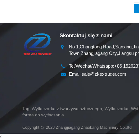
Skontaktuj się z nami
No 1,Changtong Road,Sanxing,Jin
Town,Zhangjiagang City,Jiangsu p
Tel/Wechat/Whatsapp:+86 152623
Email:sale@zkextruder.com
Tagi:Wytłaczarka z tworzywa sztucznego, Wytłaczarka, Wy
forma do wytłaczania
Copyright @ 2023 Zhangjiagang Zhaokang Machinery Co.,ltd