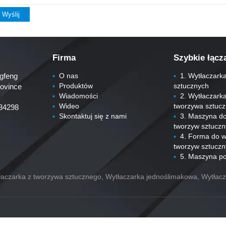
Wyślij
Firma
Szybkie łącz
gfeng
▪
O nas
▪
1. Wytłaczarka
▪
Produktów
sztucznych
rovince
▪
Wiadomości
▪
2. Wytłaczarka 
▪
Wideo
tworzywa sztuc
34298
▪
Skontaktuj się z nami
▪
3. Maszyna do 
tworzyw sztucz
▪
4. Forma do w
tworzyw sztucz
▪
5. Maszyna p
tłaczarka z tworzywa sztucznego, Wytłaczarka jednoślimakowa, Wytła