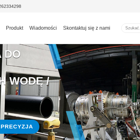
5262334298
Produkt
Wiadomości
Skontaktuj się z nami
A DO
 WODĘ /
 PRECYZJA