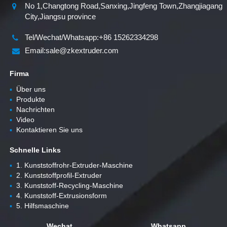
No 1,Changtong Road,Sanxing,Jingfeng Town,Zhangjiagang
City,Jiangsu province
Tel/Wechat/Whatsapp:+86 15262334298
Email:sale@zkextruder.com
Firma
▪
Über uns
▪
Produkte
▪
Nachrichten
▪
Video
▪
Kontaktieren Sie uns
Schnelle Links
▪
1. Kunststoffrohr-Extruder-Maschine
▪
2. Kunststoffprofil-Extruder
▪
3. Kunststoff-Recycling-Maschine
▪
4. Kunststoff-Extrusionsform
▪
5. Hilfsmaschine
Wechat
Whatsapp