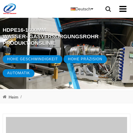
Deutsch
HDPE16-1600MM
WASSER-/GASVERSORGUNGSROHR
PRODUKTIONSLINIE
HOHE GESCHWINDIGKEIT
HOHE PRÄZISION
AUTOMATIK
/
Heim