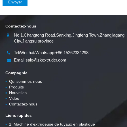
Envoyer
Contactez-nous
No 1,Changtong Road,Sanxing,Jingfeng Town,Zhangjiagang
City,Jiangsu province
Tel/Wechat/Whatsapp:+86 15262334298
Email:sale@zkextruder.com
Compagnie
▪
Qui sommes-nous
▪
Produits
▪
Nouvelles
▪
Vidéo
▪
Contactez-nous
Liens rapides
▪
1. Machine d’extrudeuse de tuyaux en plastique