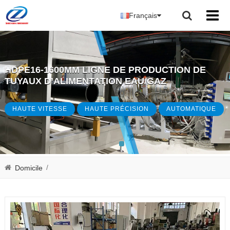
Français
HDPE16-1600MM LIGNE DE PRODUCTION DE
TUYAUX D’ALIMENTATION EAU/GAZ
HAUTE VITESSE
HAUTE PRÉCISION
AUTOMATIQUE
/
Domicile