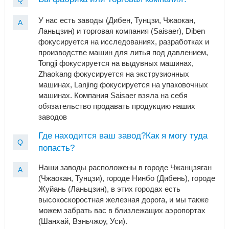
У нас есть заводы (Дибен, Тунцзи, Чжаокан,
A
Ланьцзин) и торговая компания (Saisaer), Diben
фокусируется на исследованиях, разработках и
производстве машин для литья под давлением,
Tongji фокусируется на выдувных машинах,
Zhaokang фокусируется на экструзионных
машинах, Lanjing фокусируется на упаковочных
машинах. Компания Saisaer взяла на себя
обязательство продавать продукцию наших
заводов
Где находится ваш завод?Как я могу туда
Q
попасть?
Наши заводы расположены в городе Чжанцзяган
A
(Чжаокан, Тунцзи), городе Нинбо (Дибень), городе
Жуйань (Ланьцзин), в этих городах есть
высокоскоростная железная дорога, и мы также
можем забрать вас в близлежащих аэропортах
(Шанхай, Вэньчжоу, Уси).