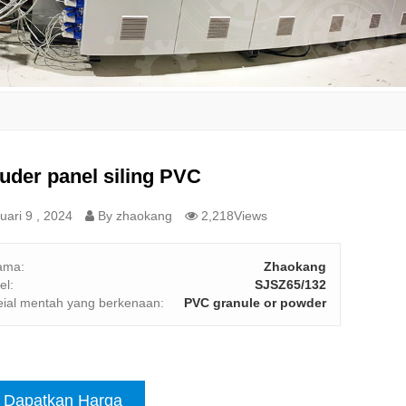
uder panel siling PVC
ari 9 , 2024
By zhaokang
2,218Views
ama:
Zhaokang
el:
SJSZ65/132
ial mentah yang berkenaan:
PVC granule or powder
Dapatkan Harga