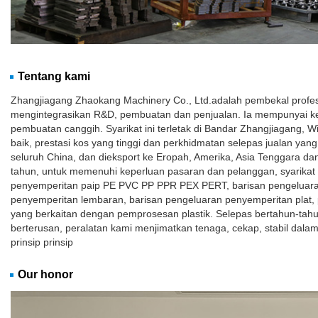
Tentang kami
Zhangjiagang Zhaokang Machinery Co., Ltd.adalah pembekal profesio
mengintegrasikan R&D, pembuatan dan penjualan. Ia mempunyai ke
pembuatan canggih. Syarikat ini terletak di Bandar Zhangjiagang, W
baik, prestasi kos yang tinggi dan perkhidmatan selepas jualan yang b
seluruh China, dan dieksport ke Eropah, Amerika, Asia Tenggara da
tahun, untuk memenuhi keperluan pasaran dan pelanggan, syarikat 
penyemperitan paip PE PVC PP PPR PEX PERT, barisan pengeluaran
penyemperitan lembaran, barisan pengeluaran penyemperitan plat, p
yang berkaitan dengan pemprosesan plastik. Selepas bertahun-ta
berterusan, peralatan kami menjimatkan tenaga, cekap, stabil dal
prinsip prinsip
Our honor