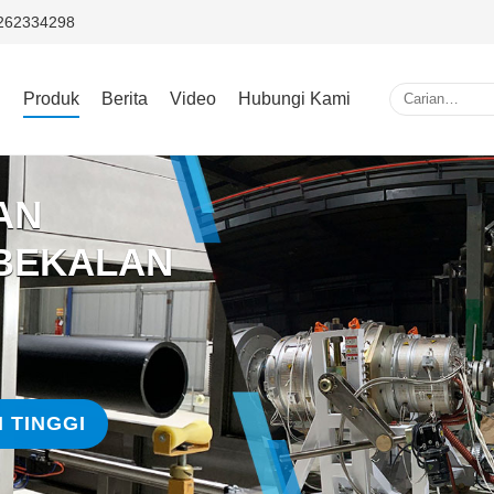
5262334298
i
Produk
Berita
Video
Hubungi Kami
AN
 BEKALAN
 TINGGI