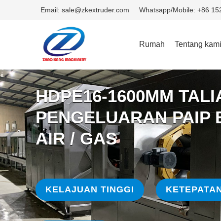
Email: sale@zkextruder.com
Whatsapp/Mobile: +86 1
Rumah
Tentang kam
HDPE16-1600MM TALI
PENGELUARAN PAIP
AIR / GAS
KELAJUAN TINGGI
KETEPATAN