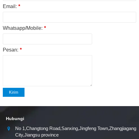
Email:
*
Whatsapp/Mobile:
*
Pesan:
*
Kirim
Hubungi
No 1,Changtong Road,Sanxing,Jingfeng Town,Zhangjiagang
City,Jiangsu province