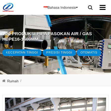
Bahasa Indonesia
LINI PRODUKSI PIPA PASOKAN AIR / GAS
HDPE16-1600MM
KECEPATAN TINGGI
PRESISI TINGGI
OTOMATIS
/
Rumah