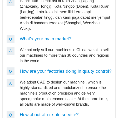
Pabrik kami berlokasi di Kota Zhangjiagang
A
(Zhaokang, Tongji), Kota Ningbo (Diben), Kota Ruian
(Lanjing), kota-kota ini memiliki kereta api
berkecepatan tinggi, dan kami juga dapat menjemput
Anda di bandara terdekat (Shanghai, Wenzhou,
Wuxi).
What's your main market?
Q
We not only sell our machines in China, we also sell
A
our machines to more than 30 countries and regions
in the world.
How are your factories doing in quaity control?
Q
We adopt CAD to design our machine , which is
A
highly standardized and modularized to ensure the
machine's production precision and delivery
speed,make maintenance easier. At the same time,
all parts are made of well-known brands.
How about after sale service?
Q