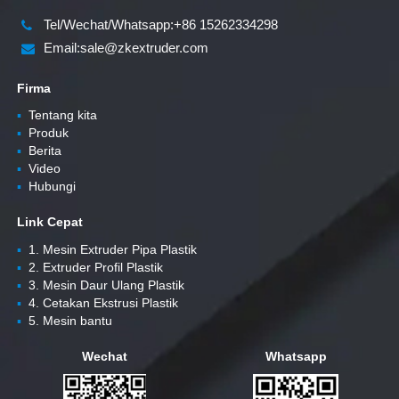
Tel/Wechat/Whatsapp:+86 15262334298
Email:sale@zkextruder.com
Firma
▪
Tentang kita
▪
Produk
▪
Berita
▪
Video
▪
Hubungi
Link Cepat
▪
1. Mesin Extruder Pipa Plastik
▪
2. Extruder Profil Plastik
▪
3. Mesin Daur Ulang Plastik
▪
4. Cetakan Ekstrusi Plastik
▪
5. Mesin bantu
Wechat
Whatsapp