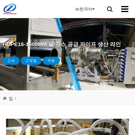
한국어
HDPE16-1600MM 물/가스 공급 파이프 생산 라인
고속
고정밀
자동
/
집