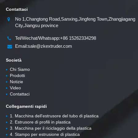
Contattaci
No 1,Changtong Road,Sanxing,Jingfeng Town,Zhangjiagang
City,Jiangsu province
Tel/Wechat/Whatsapp:+86 15262334298
Email:sale@zkextruder.com
Società
▪
Chi Siamo
▪
Prodotti
▪
Notizie
▪
Video
▪
Contattaci
Collegamenti rapidi
▪
1. Macchina dell'estrusore del tubo di plastica
▪
2. Estrusore di profili in plastica
▪
3. Macchina per il riciclaggio della plastica
▪
4. Stampo per estrusione di plastica