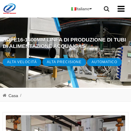
Italiano
HDPE16-1600MM LINEA DI PRODUZIONE DI TUBI
DI ALIMENTAZIONE ACQUA/GAS
ALTA VELOCITÀ
ALTA PRECISIONE
AUTOMATICO
/
Casa