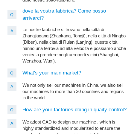
dove la vostra fabbrica? Come posso
Q
arrivarci?
Le nostre fabbriche si trovano nella città di
A
Zhangjiagang (Zhaokang, Tongji), nella città di Ningbo
(Diben), nella città di Ruian (Lanjing), queste città
hanno una ferrovia ad alta velocità e possiamo anche
venirvi a prendere negli aeroporti vicini (Shanghai,
Wenzhou, Wuxi).
What's your main market?
Q
We not only sell our machines in China, we also sell
A
our machines to more than 30 countries and regions
in the world.
How are your factories doing in quaity control?
Q
We adopt CAD to design our machine , which is
A
highly standardized and modularized to ensure the