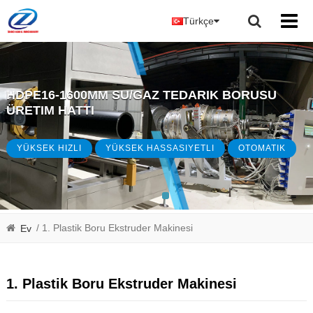
Türkçe
HDPE16-1600MM SU/GAZ TEDARIK BORUSU
ÜRETIM HATTI
YÜKSEK HIZLI
YÜKSEK HASSASIYETLI
OTOMATIK
/ 1. Plastik Boru Ekstruder Makinesi
Ev
1. Plastik Boru Ekstruder Makinesi