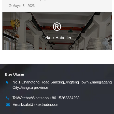
Mayıs 5 , 2023
Teknik Haberler
Bize Ulaşın
No 1,Changtong Road,Sanxing,Jingfeng Town,Zhangjiagang
City,Jiangsu province
Tel/Wechat/Whatsapp:+86 15262334298
Email:sale@zkextruder.com