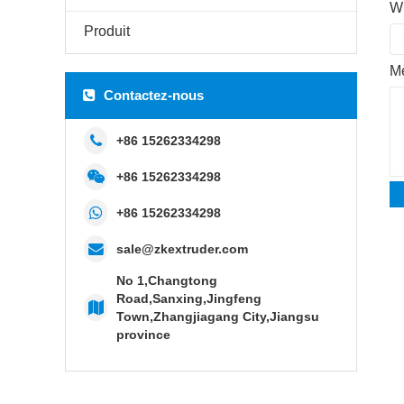
Wh
Produit
M
Contactez-nous
+86 15262334298
+86 15262334298
+86 15262334298
sale@zkextruder.com
No 1,Changtong
Road,Sanxing,Jingfeng
Town,Zhangjiagang City,Jiangsu
province