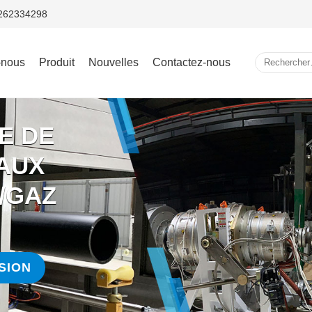
5262334298
-nous
Produit
Nouvelles
Contactez-nous
E DE
AUX
/GAZ
SION