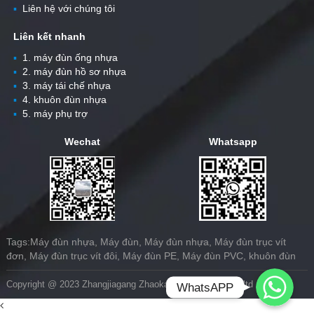
▪
Liên hệ với chúng tôi
Liên kết nhanh
▪
1. máy đùn ống nhựa
▪
2. máy đùn hồ sơ nhựa
▪
3. máy tái chế nhựa
▪
4. khuôn đùn nhựa
▪
5. máy phụ trợ
Wechat
Whatsapp
Tags:Máy đùn nhựa, Máy đùn, Máy đùn nhựa, Máy đùn trục vít
đơn, Máy đùn trục vít đôi, Máy đùn PE, Máy đùn PVC, khuôn đùn
Whatsapp
Copyright @ 2023 Zhangjiagang Zhaokang Machinery Co.,ltd
WhatsAPP