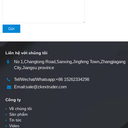
Gửi
Liên hệ với chúng tôi
No 1,Changtong Road,Sanxing,Jingfeng Town,Zhangjiagang
City,Jiangsu province
Tel/Wechat/Whatsapp:+86 15262334298
Email:sale@zkextruder.com
Công ty
▪
Về chúng tôi
▪
Sản phẩm
▪
Tin tức
▪
Video