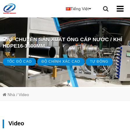
Tiếng Việt
DÂY CHUYỀN SẢN XUẤT ỐNG CẤP NƯỚC / KHÍ
HDPE16-1600MM
TỐC ĐỘ CAO
ĐỘ CHÍNH XÁC CAO
TỰ ĐỘNG
Nhà
/ Video
Video