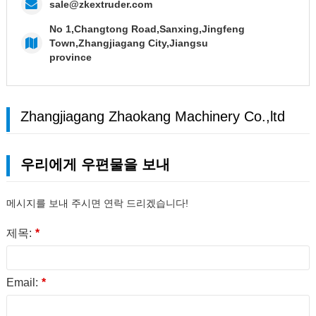
sale@zkextruder.com
No 1,Changtong Road,Sanxing,Jingfeng
Town,Zhangjiagang City,Jiangsu
province
Zhangjiagang Zhaokang Machinery Co.,ltd
우리에게 우편물을 보내
메시지를 보내 주시면 연락 드리겠습니다!
제목:
*
Email:
*