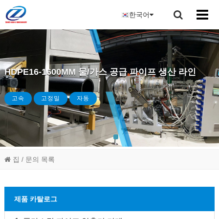
한국어
HDPE16-1600MM 물/가스 공급 파이프 생산 라인
고속
고정밀
자동
집
/ 문의 목록
제품 카탈로그