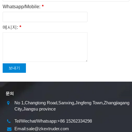
Whatsapp/Mobile:
*
메시지:
*
보내기
문의
No 1,Changtong Road,Sanxing,Jingfeng Town,Zhangjiagang
City,Jiangsu province
Tel/Wechat/Whatsapp:+86 15262334298
Email:sale@zkextruder.com