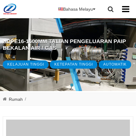
Bahasa Melayu
HDPE16-1600MM TALIAN PENGELUARAN PAIP
BEKALAN AIR / GAS
KELAJUAN TINGGI
KETEPATAN TINGGI
AUTOMATIK
/
Rumah