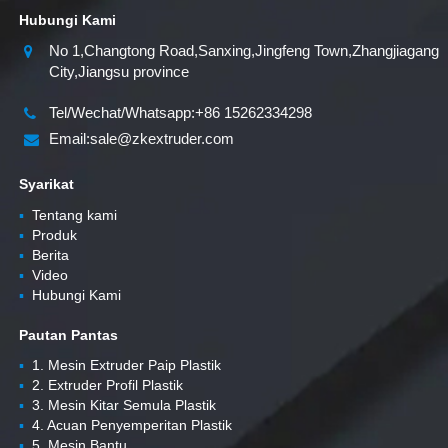
Hubungi Kami
No 1,Changtong Road,Sanxing,Jingfeng Town,Zhangjiagang
City,Jiangsu province
Tel/Wechat/Whatsapp:+86 15262334298
Email:sale@zkextruder.com
Syarikat
▪
Tentang kami
▪
Produk
▪
Berita
▪
Video
▪
Hubungi Kami
Pautan Pantas
▪
1. Mesin Extruder Paip Plastik
▪
2. Extruder Profil Plastik
▪
3. Mesin Kitar Semula Plastik
▪
4. Acuan Penyemperitan Plastik
▪
5. Mesin Bantu