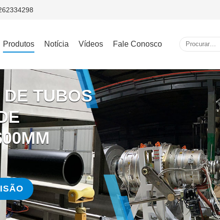
5262334298
Produtos
Notícia
Vídeos
Fale Conosco
 DE TUBOS
DE
600MM
ISÃO