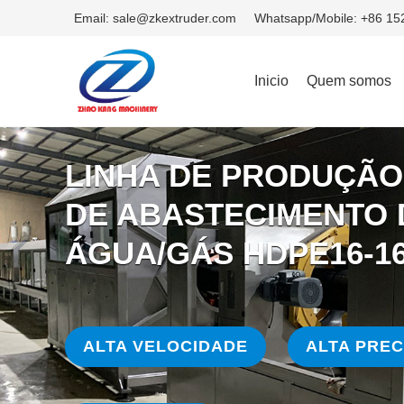
Email: sale@zkextruder.com
Whatsapp/Mobile: +86 1
Inicio
Quem somos
LINHA DE PRODUÇÃO
DE ABASTECIMENTO 
ÁGUA/GÁS HDPE16-1
ALTA VELOCIDADE
ALTA PREC