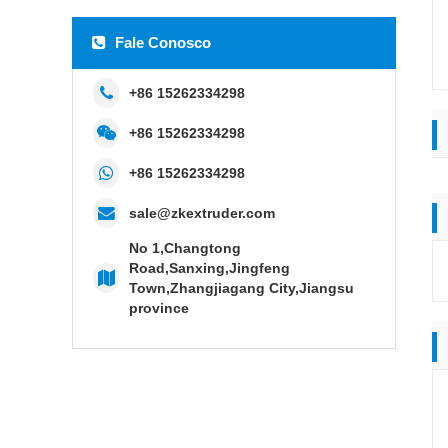
Fale Conosco
+86 15262334298
+86 15262334298
+86 15262334298
sale@zkextruder.com
No 1,Changtong
Road,Sanxing,Jingfeng
Town,Zhangjiagang City,Jiangsu
province