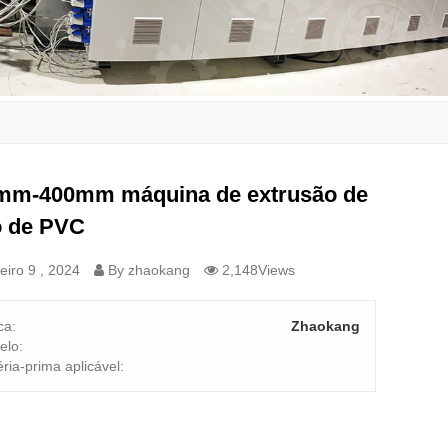
mm-400mm máquina de extrusão de
o de PVC
iro 9 , 2024
By zhaokang
2,148Views
ca:
Zhaokang
elo:
ria-prima aplicável: