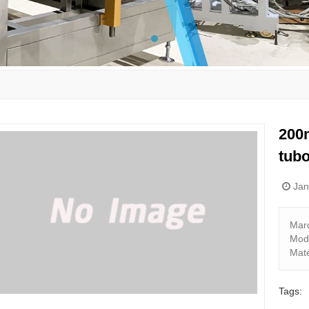
200
tub
Jane
Mar
Mod
Maté
Tags: