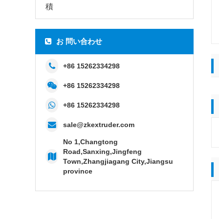
積
お 問い合わせ
+86 15262334298
+86 15262334298
+86 15262334298
sale@zkextruder.com
No 1,Changtong
Road,Sanxing,Jingfeng
Town,Zhangjiagang City,Jiangsu
province