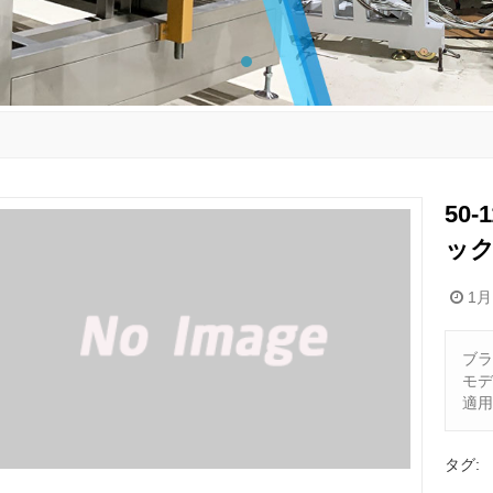
50
ッ
1月 
ブラ
モデ
適用
タグ: