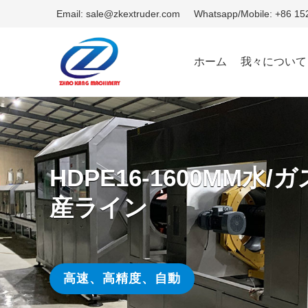
Email: sale@zkextruder.com
Whatsapp/Mobile: +86 1
ホーム
我々について
HDPE16-1600MM水
産ライン
高速、高精度、自動