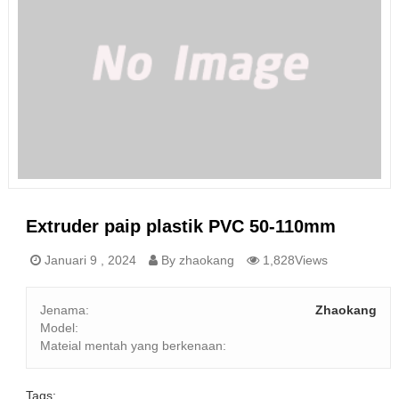
Extruder paip plastik PVC 50-110mm
Januari 9 , 2024
By zhaokang
1,828Views
Jenama:
Zhaokang
Model:
Mateial mentah yang berkenaan:
Tags: