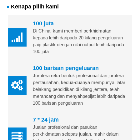
Kenapa pilih kami
100 juta
Di China, kami memberi perkhidmatan
kepada lebih daripada 20 kilang pengeluaran
paip plastik dengan nilai output lebih daripada
100 juta
100 barisan pengeluaran
Jurutera reka bentuk profesional dan jurutera
pentauliahan, kedua-duanya mempunyai latar
belakang pendidikan di kilang jentera, telah
merancang dan menyahpepijat lebih daripada
100 barisan pengeluaran
7 * 24 jam
Jualan profesional dan pasukan
perkhidmatan selepas jualan, mahir dalam