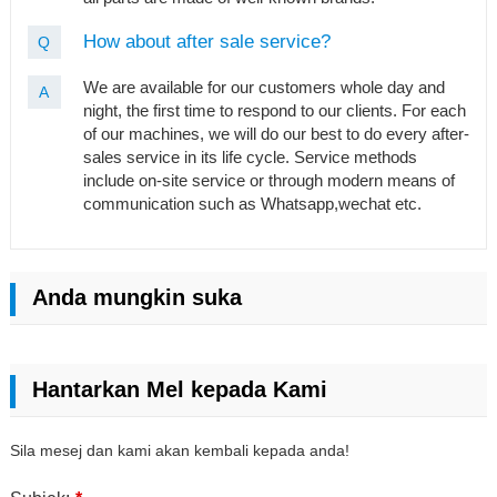
How about after sale service?
Q
We are available for our customers whole day and
A
night, the first time to respond to our clients. For each
of our machines, we will do our best to do every after-
sales service in its life cycle. Service methods
include on-site service or through modern means of
communication such as Whatsapp,wechat etc.
Anda mungkin suka
Hantarkan Mel kepada Kami
Sila mesej dan kami akan kembali kepada anda!