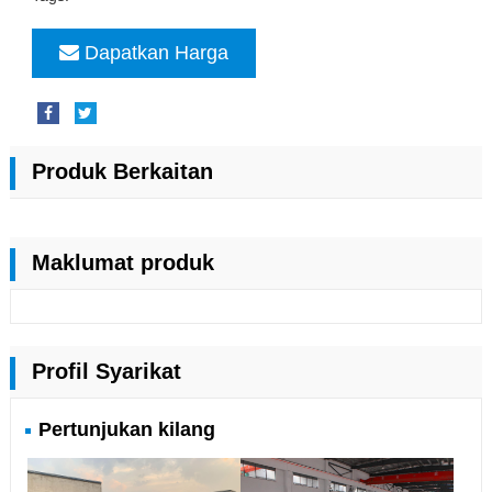
Dapatkan Harga
Produk Berkaitan
Maklumat produk
Profil Syarikat
Pertunjukan kilang