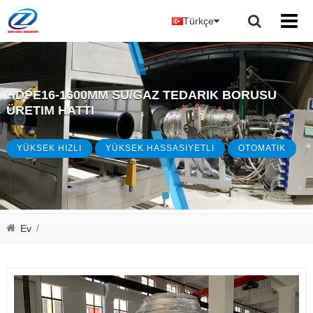
Türkçe
HDPE16-1600MM SU/GAZ TEDARIK BORUSU
ÜRETIM HATTI
YÜKSEK HIZLI
YÜKSEK HASSASIYETLI
OTOMATIK
/
Ev