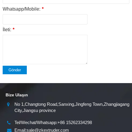
Whatsapp/Mobile:
*
İleti:
*
Gönder
Bize Ulaşın
No 1,Changtong Road,Sanxing,Jingfeng Town,Zhangjiagang
City,Jiangsu province
Tel/Wechat/Whatsapp:+86 15262334298
Email:sale@zkextruder.com