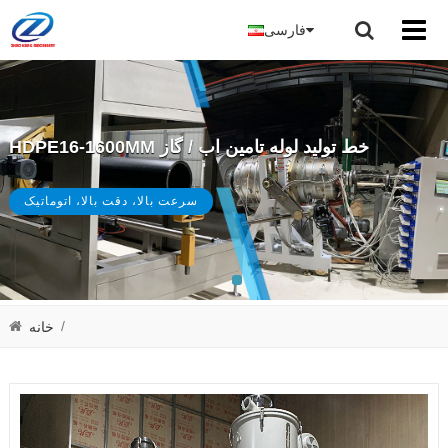
فارسی
HDPE16-1600MM خط تولید لوله تامین اب / گاز
سرعت بالا، دقت بالا، اتوماتیک
/
خانه