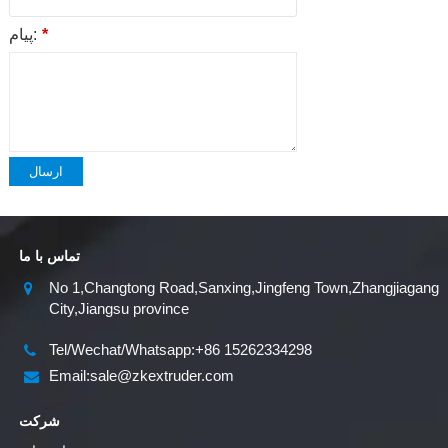
*
پیام:
ارسال
تماس با ما
No 1,Changtong Road,Sanxing,Jingfeng Town,Zhangjiagang
City,Jiangsu province
Tel/Wechat/Whatsapp:+86 15262334298
Email:sale@zkextruder.com
شرکت