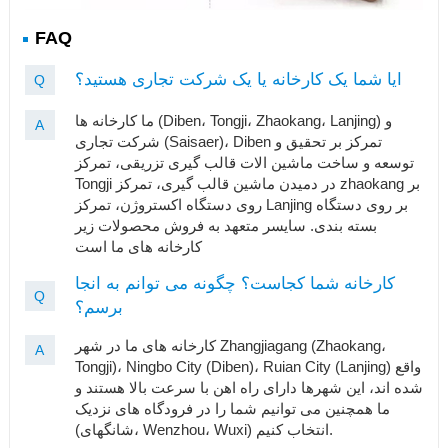
FAQ
ایا شما یک کارخانه یا یک شرکت تجاری هستید؟
Q
ما کارخانه ها (Diben، Tongji، Zhaokang، Lanjing) و
A
شرکت تجاری (Saisaer)، Diben تمرکز بر تحقیق و
توسعه و ساخت ماشین الات قالب گیری تزریقی، تمرکز
Tongji در دمیدن ماشین قالب گیری، تمرکز zhaokang بر
روی دستگاه اکستروژن، تمرکز Lanjing بر روی دستگاه
بسته بندی. سایسر متعهد به فروش محصولات زیر
کارخانه های ما است
کارخانه شما کجاست؟ چگونه می توانم به انجا
Q
برسم؟
کارخانه های ما در شهر Zhangjiagang (Zhaokang،
A
Tongji)، Ningbo City (Diben)، Ruian City (Lanjing) واقع
شده اند، این شهرها دارای راه اهن با سرعت بالا هستند و
ما همچنین می توانیم شما را در فرودگاه های نزدیک
(شانگهای، Wenzhou، Wuxi) انتخاب کنیم.