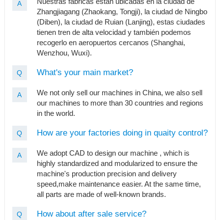
Nuestras fábricas están ubicadas en la ciudad de
A
Zhangjiagang (Zhaokang, Tongji), la ciudad de Ningbo
(Diben), la ciudad de Ruian (Lanjing), estas ciudades
tienen tren de alta velocidad y también podemos
recogerlo en aeropuertos cercanos (Shanghai,
Wenzhou, Wuxi).
What's your main market?
Q
We not only sell our machines in China, we also sell
A
our machines to more than 30 countries and regions
in the world.
How are your factories doing in quaity control?
Q
We adopt CAD to design our machine , which is
A
highly standardized and modularized to ensure the
machine's production precision and delivery
speed,make maintenance easier. At the same time,
all parts are made of well-known brands.
How about after sale service?
Q