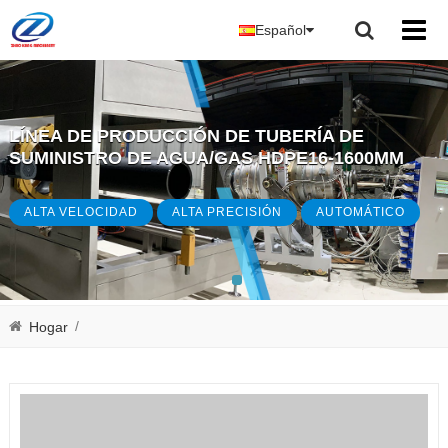
Español
LÍNEA DE PRODUCCIÓN DE TUBERÍA DE
SUMINISTRO DE AGUA/GAS HDPE16-1600MM
ALTA VELOCIDAD
ALTA PRECISIÓN
AUTOMÁTICO
/
Hogar