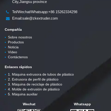
City,Jiangsu province
Tel/Wechat/Whatsapp:+86 15262334298
Email:sale@zkextruder.com
Compañía
▪
Sobre nosotros
▪
Productos
▪
Noticia
▪
Vídeo
▪
Contáctenos
Enlaces rápidos
▪
1. Máquina extrusora de tubos de plástico
▪
2. Extrusora de perfil de plástico
▪
3. Máquina de reciclaje de plástico
▪
4. Molde de extrusión de plástico
▪
5. Máquina auxiliar
Wechat
Whatsapp