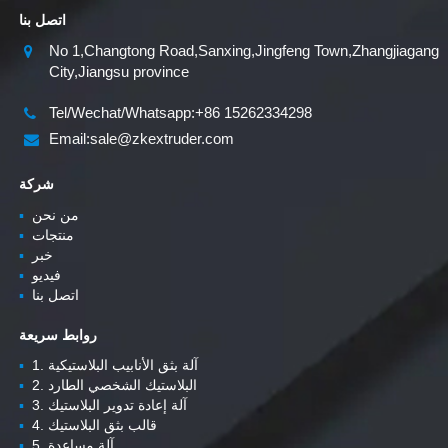
اتصل بنا
No 1,Changtong Road,Sanxing,Jingfeng Town,Zhangjiagang
City,Jiangsu province
Tel/Wechat/Whatsapp:+86 15262334298
Email:sale@zkextruder.com
شركة
من نحن
▪
منتجات
▪
خبر
▪
فيديو
▪
اتصل بنا
▪
روابط سريعة
1. آلة بثق الأنابيب البلاستيكية
▪
2. البلاستيك الشخصي الطارد
▪
3. آلة إعادة تدوير البلاستيك
▪
4. قالب بثق البلاستيك
▪
5. آلة مساعدة
▪