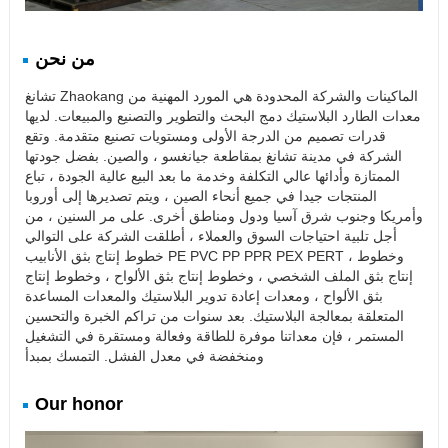
من نحن
تشانغ Zhaokang الماكينات والشركة المحدودة هي المورد المهنية من
معدات الطارد البلاستيك دمج البحث والتطوير والتصنيع والمبيعات. لديها
قدرات تصميم من الدرجة الأولى ومستويات تصنيع متقدمة. وتقع
الشركة في مدينة تشانغ بمقاطعة جيانغسو ، والصين. بفضل جودتها
الممتازة وأدائها عالي التكلفة وخدمة ما بعد البيع عالية الجودة ، تباع
المنتجات جيدا في جميع أنحاء الصين ، ويتم تصديرها إلى أوروبا
وأمريكا وجنوب شرق آسيا ودول ومناطق أخرى. على مر السنين ، من
أجل تلبية احتياجات السوق والعملاء ، أطلقت الشركة على التوالي
خطوط إنتاج بثق الأنابيب PE PVC PP PPR PEX PERT ، وخطوط
إنتاج بثق الملف الشخصي ، وخطوط إنتاج بثق الألواح ، وخطوط إنتاج
بثق الألواح ، ومعدات إعادة تدوير البلاستيك والمعدات المساعدة
المتعلقة بمعالجة البلاستيك. بعد سنوات من تراكم الخبرة والتحسين
المستمر ، فإن معداتنا موفرة للطاقة وفعالة ومستقرة في التشغيل
ومنخفضة في معدل الفشل. التمسك بمبدأ
Our honor