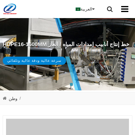
العربية
HDPE16-1600MM خط إنتاج أنابيب إمدادات المياه / الغاز
سرعة عالية ودقة عالية وتلقائي
/
وطن