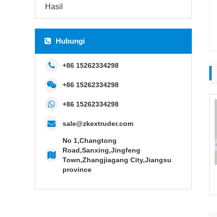
Hasil
Hubungi
+86 15262334298
+86 15262334298
+86 15262334298
sale@zkextruder.com
No 1,Changtong
Road,Sanxing,Jingfeng
Town,Zhangjiagang City,Jiangsu
province