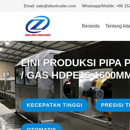
Email: sale@zkextruder.com
Whatsapp/Mobile: +86 1
Beranda
Tentang kit
LINI PRODUKSI PIPA
/ GAS HDPE16-1600M
KECEPATAN TINGGI
PRESISI T
OTOMATIS