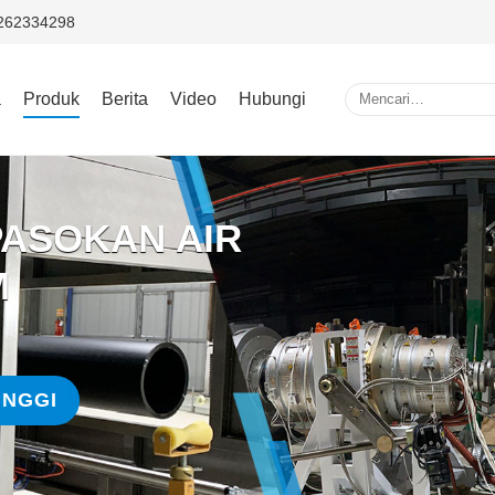
5262334298
a
Produk
Berita
Video
Hubungi
 PASOKAN AIR
M
INGGI