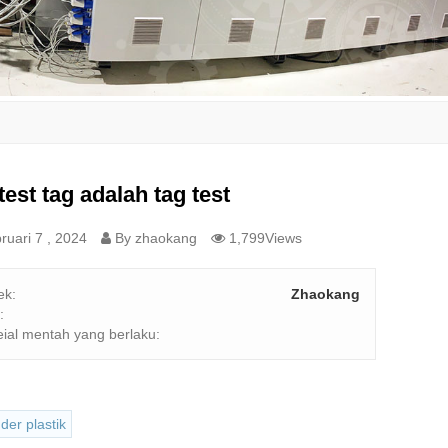
test tag adalah tag test
uari 7 , 2024
By zhaokang
1,799Views
ek:
Zhaokang
:
ial mentah yang berlaku:
der plastik