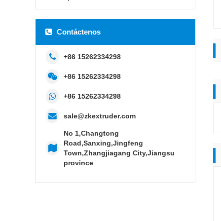
Contáctenos
+86 15262334298
+86 15262334298
+86 15262334298
sale@zkextruder.com
No 1,Changtong
Road,Sanxing,Jingfeng
Town,Zhangjiagang City,Jiangsu
province