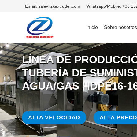
Email: sale@zkextruder.com
Whatsapp/Mobile: +86 1
Inicio
Sobre nosotros
LÍNEA DE PRODUCCI
TUBERÍA DE SUMINIS
AGUA/GAS HDPE16-1
ALTA VELOCIDAD
ALTA PRECI