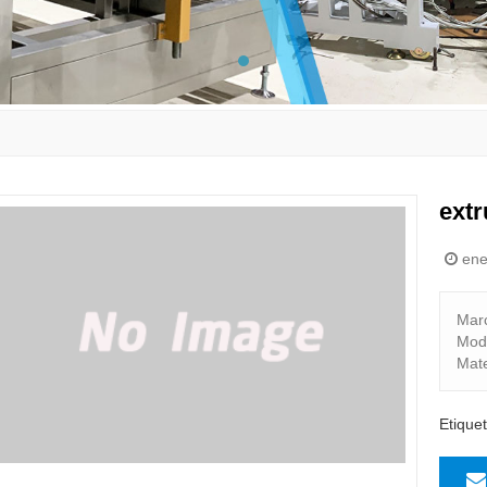
extr
ene
Mar
Mod
Mate
Etique