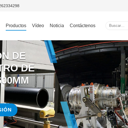
5262334298
Productos
Vídeo
Noticia
Contáctenos
ÓN DE
TRO DE
600MM
SIÓN