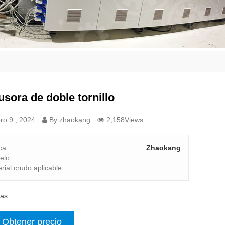
usora de doble tornillo
ro 9 , 2024
By zhaokang
2,158Views
ca:
Zhaokang
elo:
rial crudo aplicable:
tas:
Obtener precio