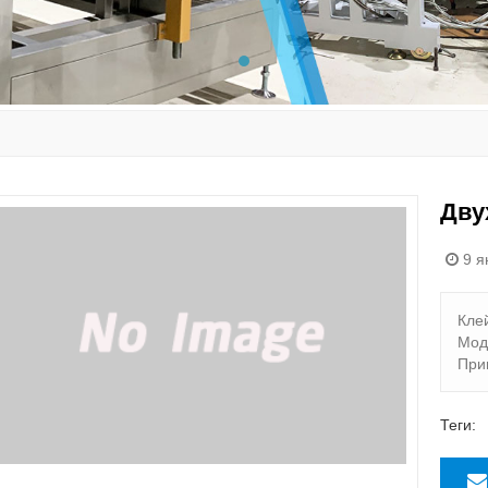
Дву
9 я
Кле
Мод
При
Теги: