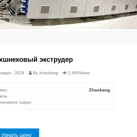
хшнековый экструдер
нваря , 2024
By zhaokang
1,994Views
ймо:
Zhaokang
ель:
менимое сырье:
Узнать цену