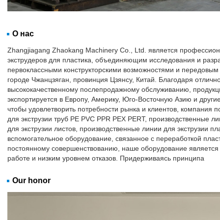
О нас
Zhangjiagang Zhaokang Machinery Co., Ltd. является професси
экструдеров для пластика, объединяющим исследования и разра
первоклассными конструкторскими возможностями и передовым 
городе Чжанцзяган, провинция Цзянсу, Китай. Благодаря отлично
высококачественному послепродажному обслуживанию, продукци
экспортируется в Европу, Америку, Юго-Восточную Азию и другие
чтобы удовлетворить потребности рынка и клиентов, компания 
для экструзии труб PE PVC PPR PEX PERT, производственные ли
для экструзии листов, производственные линии для экструзии пл
вспомогательное оборудование, связанное с переработкой плас
постоянному совершенствованию, наше оборудование является
работе и низким уровнем отказов. Придерживаясь принципа
Our honor