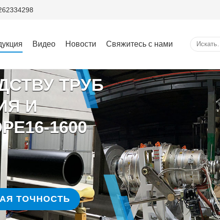
5262334298
дукция
Видео
Новости
Свяжитесь с нами
ДСТВУ ТРУБ
ИЯ И
PE16-1600
АЯ ТОЧНОСТЬ