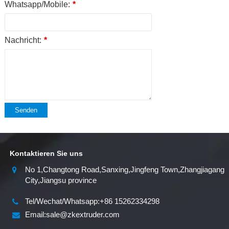
Whatsapp/Mobile:
*
Nachricht:
*
Senden
Kontaktieren Sie uns
No 1,Changtong Road,Sanxing,Jingfeng Town,Zhangjiagang
City,Jiangsu province
Tel/Wechat/Whatsapp:+86 15262334298
Email:sale@zkextruder.com