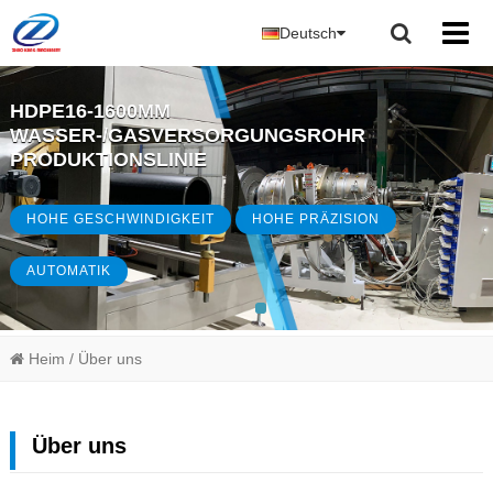
Deutsch
HDPE16-1600MM
WASSER-/GASVERSORGUNGSROHR
PRODUKTIONSLINIE
HOHE GESCHWINDIGKEIT
HOHE PRÄZISION
AUTOMATIK
Heim
/ Über uns
Über uns