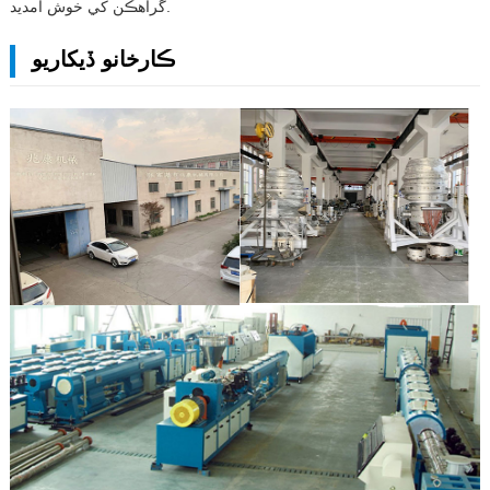
گراهڪن کي خوش آمديد.
ڪارخانو ڏيکاريو