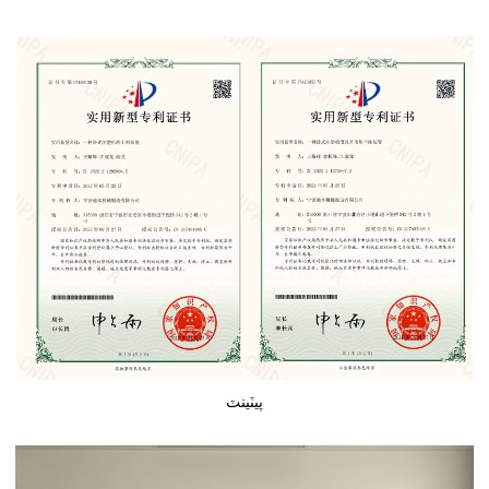
پيٽينٽ