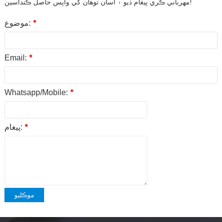
مهرباني ڪري پيغام ڏيو ۽ اسان توهان کي واپس حاصل ڪنداسين!
*
موضوع:
Email:
*
Whatsapp/Mobile:
*
*
پيغام:
موڪليو