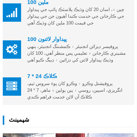
100 ملين
چين ۾، اسان 20 کان وڌيڪ پلاسٽڪ پائپ جي پيداوار
جي ڪارخانن جي خدمت ڪندا آهيون جن جي پيداوار
جي قيمت 100 ملين کان وڌيڪ آهي
100 پيداوار لائنون
پروفيسر ڊيزائن انجنيئر ۽ ڪمشننگ انجنيئر، ٻنهي
مشينري ڪارخانن ۾ تعليمي پس منظر آهي، 100 کان
وڌيڪ پيداوار لائنن کي ڊزائين ۽ ڊيبگ ڪيو آهي
7 * 24 ڪلاڪ
پروفيشنل وڪرو ۽ وڪرو کان پوء سروس ٽيم،
انگريزي، اسپين، روسي ۽ ٻين ٻولين ۾ ماهر، 7 * 24
ڪلاڪ آن لائن خدمت فراهم ڪندي
شپمينٽ