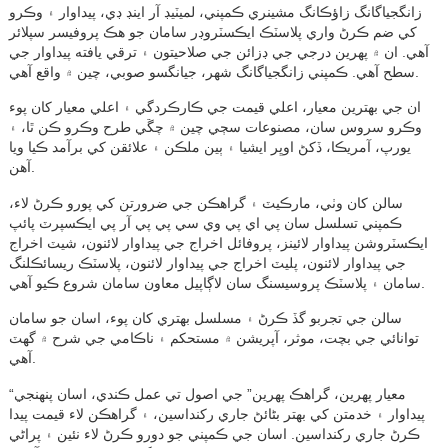
زانگجياگانگ زاؤڪانگ مشينري ڪمپني، لميٽيڊ آر اينڊ ڊي، پيداوار ۽ وڪرو
کي ضم ڪرڻ واري پلاسٽڪ ايڪسٽروڊر سامان جو هڪ پروفيسر سپلائر
آهي. ان ۾ پهرين درجي جي ڊزائن جي صلاحيتون ۽ ترقي يافته پيداوار جي
سطح آهي. ڪمپني زانگجياگانگ شهر، جيانگسو صوبي، چين ۾ واقع آهي.
ان جي بهترين معيار، اعلي قيمت جي ڪارڪردگي ۽ اعلي معيار کان پوء
وڪرو سروس سان، مصنوعات سڄي چين ۾ چڱي طرح وڪرو ڪن ٿا، ۽
يورپ، آمريڪا، ڏکڻ اوڀر ايشيا ۽ ٻين ملڪن ۽ علائقن کي برآمد ڪيا ويا
آهن.
سالن کان وٺي، مارڪيٽ ۽ گراهڪن جي ضرورتن کي پورو ڪرڻ لاء،
ڪمپني تسلسل سان پي اي پي وي سي پي پي آر پي ايڪسپرٽ پائپ
ايڪسٽروشن پيداوار لائينز، پروفائل اخراج جي پيداوار لائنون، شيٽ اخراج
جي پيداوار لائنون، پليٽ اخراج جي پيداوار لائنون، پلاسٽڪ ريسائڪلنگ
سامان ۽ پلاسٽڪ پروسيسنگ سان لاڳاپيل معاون سامان شروع ڪيو آهي.
سالن جي تجربو گڏ ڪرڻ ۽ مسلسل بهتري کان پوء، اسان جو سامان
توانائي جي بچت، موثر، آپريشن ۾ مستحکم ۽ ناڪامي جي شرح ۾ گهٽ
آهي.
“معيار پهرين، گراهڪ پهرين” جي اصول تي عمل ڪندي، اسان پنهنجي
پيداوار ۽ خدمتن کي بهتر بڻائڻ جاري رکنداسين، ۽ گراهڪن لاء قيمت پيدا
ڪرڻ جاري رکنداسين. اسان جي ڪمپني جو دورو ڪرڻ لاء نئين ۽ پراڻي