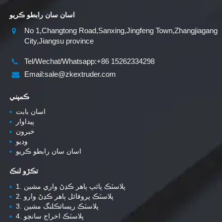
اسان سان رابطو ڪريو
No 1,Changtong Road,Sanxing,Jingfeng Town,Zhangjiagang
City,Jiangsu province
Tel/Wechat/Whatsapp:+86 15262334298
Email:sale@zkextruder.com
ڪمپني
اسان بابت
▪
پيداوار
▪
خبرون
▪
وڊيو
▪
اسان سان رابطو ڪريو
▪
تڪڙو لنڪ
1. پلاسٽڪ پائپ ٻاهر ڪڍڻ واري مشين
▪
2. پلاسٽڪ پروفائل ٻاهر ڪڍڻ وارو
▪
3. پلاسٽڪ ريسائڪلنگ مشين
▪
4. پلاسٽڪ اخراج سانچو
▪