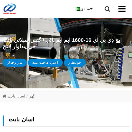
سنڌي
ايڇ ڊي پي اي 16-1600 ايم ايم پاڻي / گئس سپلائي پائپ
جي پيداوار لائن
خودڪار
اعلي صحت مند
تيز رفتار
گھر
/ اسان بابت
اسان بابت