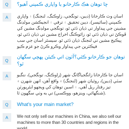
ڇا توهان هڪ ڪارخانو يا واپاري ڪمپني آهيو؟
Q
اسان وٽ ڪارخانا (ديبن، تونگجي، زاوڪنگ، لنجنگ) ۽ واپاري
A
ڪمپني (سائيسر)، ديبن تحقيق ۽ ترقي ۽ انجيڪشن مولڊنگ
مشينن جي پيداوار تي ڌيان ڏئي ٿو، تونگجي مولڊنگ مشين کي
ڦوڪڻ تي ڌيان ڏئي ٿو، زائوڪنگ اخراج مشين تي ڌيان ڏئي ٿو،
پيڪيج مشين تي لنجنگ ڌيان ڏئي ٿو. سيسئر اسان جي سب
فيڪٽرين جي پيداوار وڪرو ڪرڻ جو عزم ڪيو
توهان جو ڪارخانو ڪٿي؟آئون اتي ڪيئن پهچي سگهان
Q
ٿو؟
اسان جا ڪارخانا زانگجياگانگ شهر (زاوڪنگ، تونگجي)، ننگبو
A
سٽي (ديبن)، روئيان شهر (لنجنگ) ۾ واقع آهن، انهن شهرن ۾
تيز رفتار ريل آهي، ۽ اسين توهان کي ويجهو ايئرپورٽن
(شنگھائي، وينزهو، ووڪسي) تي به وٺي سگهون ٿا.
What's your main market?
Q
We not only sell our machines in China, we also sell our
A
machines to more than 30 countries and regions in the
world.