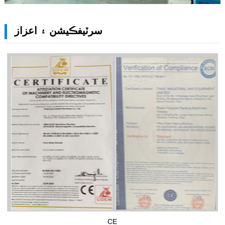
سرٽيفڪيشن ۽ اعزاز
CE