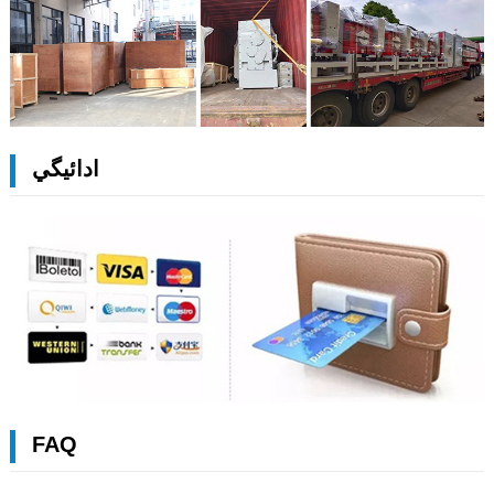
ادائيگي
FAQ