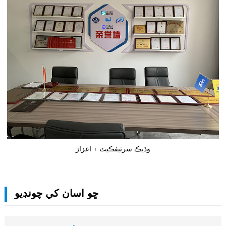
وڌيڪ سرٽيفڪيٽ ۽ اعزاز
ڇو اسان کي چونڊيو