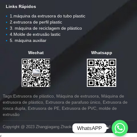
Links Rápidos
▪
1.máquina da extrusora do tubo plastic
▪
2.extrusora de perfil plastic
▪
3. máquina de reciclagem de plástico
▪
4.Molde de extrusão lastic
▪
5. máquina auxiliar
Wechat
Whatsapp
Tags:Extrusora de plástico, Máquina de extrusora, Máquina de
extrusora de plástico, Extrusora de parafuso único, Extrusora de
rosca dupla, Extrusora de PE, Extrusora de PVC, molde de
extrusão
Whatsapp
Copyright @ 2023 Zhangjiagang Zhaokang Machinery Co.,ltd
WhatsAPP