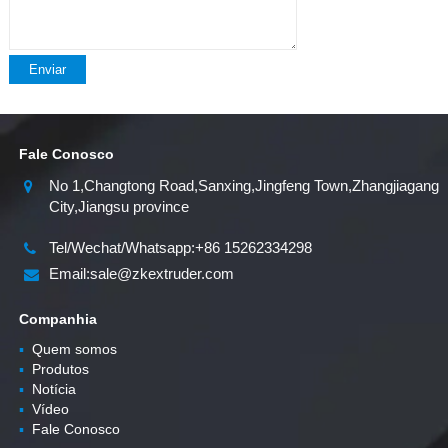
Enviar
Fale Conosco
No 1,Changtong Road,Sanxing,Jingfeng Town,Zhangjiagang
City,Jiangsu province
Tel/Wechat/Whatsapp:+86 15262334298
Email:sale@zkextruder.com
Companhia
▪
Quem somos
▪
Produtos
▪
Notícia
▪
Vídeo
▪
Fale Conosco