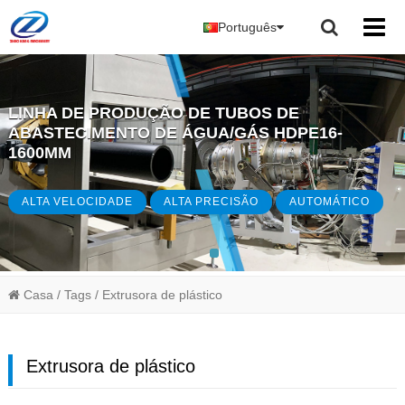
Português
LINHA DE PRODUÇÃO DE TUBOS DE
ABASTECIMENTO DE ÁGUA/GÁS HDPE16-
1600MM
ALTA VELOCIDADE
ALTA PRECISÃO
AUTOMÁTICO
Casa
/ Tags
/ Extrusora de plástico
Extrusora de plástico