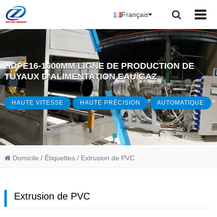
Français
HDPE16-1600MM LIGNE DE PRODUCTION DE
TUYAUX D’ALIMENTATION EAU/GAZ
HAUTE VITESSE
HAUTE PRÉCISION
AUTOMATIQUE
Domicile
/ Étiquettes
/ Extrusion de PVC
Extrusion de PVC