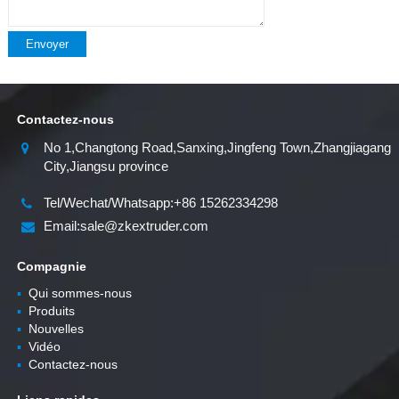
Envoyer
Contactez-nous
No 1,Changtong Road,Sanxing,Jingfeng Town,Zhangjiagang
City,Jiangsu province
Tel/Wechat/Whatsapp:+86 15262334298
Email:sale@zkextruder.com
Compagnie
▪
Qui sommes-nous
▪
Produits
▪
Nouvelles
▪
Vidéo
▪
Contactez-nous