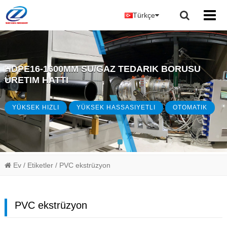
Türkçe
HDPE16-1600MM SU/GAZ TEDARIK BORUSU
ÜRETIM HATTI
YÜKSEK HIZLI
YÜKSEK HASSASIYETLI
OTOMATIK
Ev
/ Etiketler
/ PVC ekstrüzyon
PVC ekstrüzyon