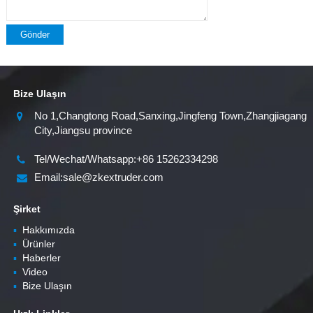
Gönder
Bize Ulaşın
No 1,Changtong Road,Sanxing,Jingfeng Town,Zhangjiagang
City,Jiangsu province
Tel/Wechat/Whatsapp:+86 15262334298
Email:sale@zkextruder.com
Şirket
▪
Hakkımızda
▪
Ürünler
▪
Haberler
▪
Video
▪
Bize Ulaşın