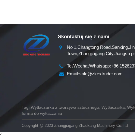
Skontaktuj się z nami
No 1,Changtong Road,Sanxing,Jin
Town,Zhangjiagang City,Jiangsu p
Tel/Wechat/Whatsapp:+86 152623
Email:sale@zkextruder.com
Tagi:Wytłaczarka z tworzywa sztucznego, Wytłaczarka, Wy
forma do wytłaczania
Copyright @ 2023 Zhangjiagang Zhaokang Machinery Co.,ltd