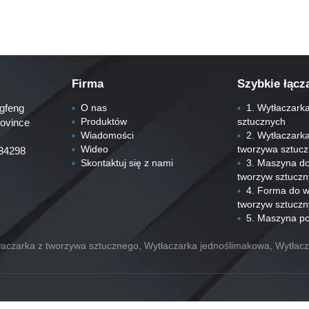
Firma
Szybkie łącz
gfeng
▪
O nas
▪
1. Wytłaczarka
▪
Produktów
sztucznych
rovince
▪
Wiadomości
▪
2. Wytłaczarka 
▪
Wideo
tworzywa sztuc
34298
▪
Skontaktuj się z nami
▪
3. Maszyna do 
tworzyw sztucz
▪
4. Forma do w
tworzyw sztucz
▪
5. Maszyna p
tłaczarka z tworzywa sztucznego, Wytłaczarka jednoślimakowa, Wytła