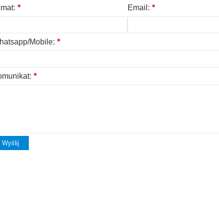
mat:
*
Email:
*
atsapp/Mobile:
*
munikat:
*
Wyślij