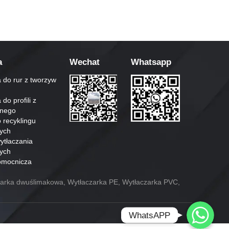
a
Wechat
Whatsapp
 do rur z tworzyw
do profili z
znego
recyklingu
nych
ytłaczania
nych
omocnicza
czarka dwuślimakowa, Wytłaczarka PE, Wytłaczarka PVC,
Whatsapp
WhatsAPP