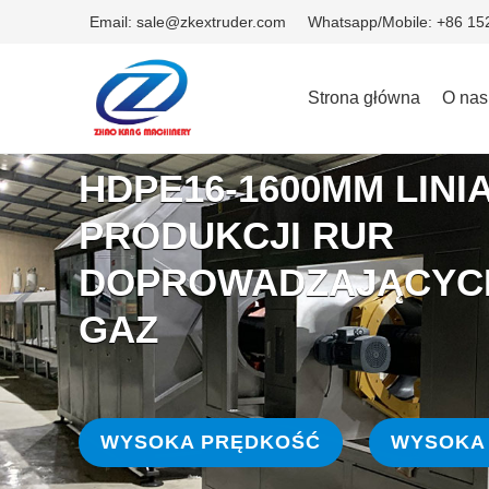
Email: sale@zkextruder.com
Whatsapp/Mobile: +86 1
Strona główna
O nas
HDPE16-1600MM LINI
PRODUKCJI RUR
DOPROWADZAJĄCYCH
GAZ
WYSOKA PRĘDKOŚĆ
WYSOKA