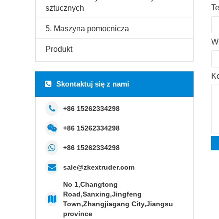
Te
sztucznych
5. Maszyna pomocnicza
Wh
Produkt
Ko
Skontaktuj się z nami
+86 15262334298
+86 15262334298
+86 15262334298
sale@zkextruder.com
No 1,Changtong
Road,Sanxing,Jingfeng
Town,Zhangjiagang City,Jiangsu
province