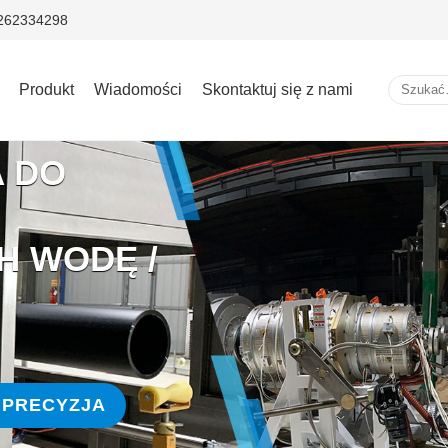
5262334298
Produkt
Wiadomości
Skontaktuj się z nami
A DO
 WODĘ /
 PRECYZJA