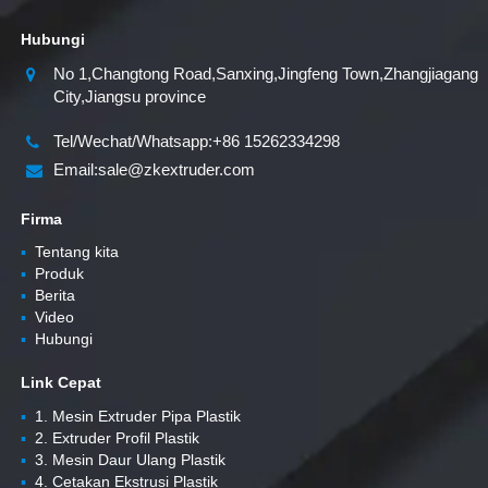
Hubungi
No 1,Changtong Road,Sanxing,Jingfeng Town,Zhangjiagang
City,Jiangsu province
Tel/Wechat/Whatsapp:+86 15262334298
Email:sale@zkextruder.com
Firma
▪
Tentang kita
▪
Produk
▪
Berita
▪
Video
▪
Hubungi
Link Cepat
▪
1. Mesin Extruder Pipa Plastik
▪
2. Extruder Profil Plastik
▪
3. Mesin Daur Ulang Plastik
▪
4. Cetakan Ekstrusi Plastik