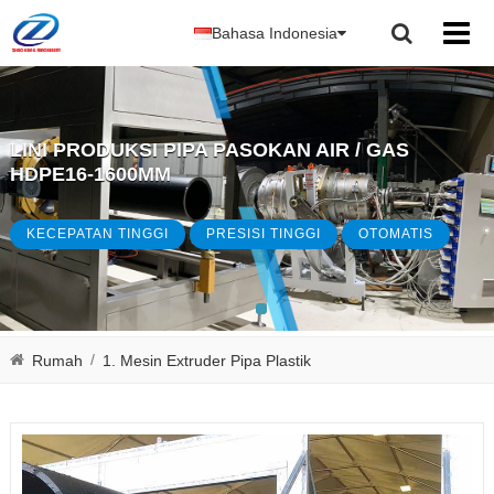
Bahasa Indonesia
LINI PRODUKSI PIPA PASOKAN AIR / GAS
HDPE16-1600MM
KECEPATAN TINGGI
PRESISI TINGGI
OTOMATIS
/
Rumah
1. Mesin Extruder Pipa Plastik