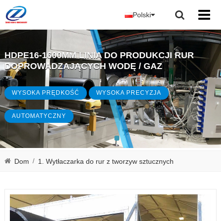
Polski
HDPE16-1600MM LINIA DO PRODUKCJI RUR
DOPROWADZAJĄCYCH WODĘ / GAZ
WYSOKA PRĘDKOŚĆ
WYSOKA PRECYZJA
AUTOMATYCZNY
/
Dom
1. Wytłaczarka do rur z tworzyw sztucznych