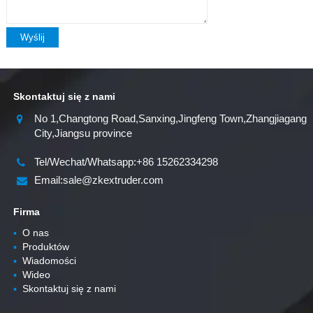
Wyślij
Skontaktuj się z nami
No 1,Changtong Road,Sanxing,Jingfeng Town,Zhangjiagang
City,Jiangsu province
Tel/Wechat/Whatsapp:+86 15262334298
Email:sale@zkextruder.com
Firma
▪
O nas
▪
Produktów
▪
Wiadomości
▪
Wideo
▪
Skontaktuj się z nami