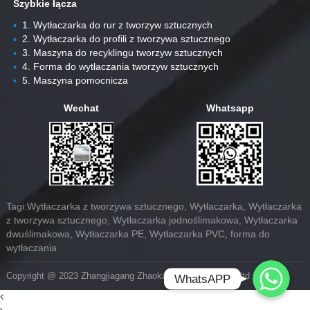
Szybkie łącza
▪
1. Wytłaczarka do rur z tworzyw sztucznych
▪
2. Wytłaczarka do profili z tworzywa sztucznego
▪
3. Maszyna do recyklingu tworzyw sztucznych
▪
4. Forma do wytłaczania tworzyw sztucznych
▪
5. Maszyna pomocnicza
Wechat
Whatsapp
Tagi:Wytłaczarka z tworzywa sztucznego, Wytłaczarka, Wytłaczarka
z tworzywa sztucznego, Wytłaczarka jednoślimakowa, Wytłaczarka
dwuślimakowa, Wytłaczarka PE, Wytłaczarka PVC, forma do
wytłaczania
Whatsapp
Copyright @ 2023 Zhangjiagang Zhaokang Machinery Co.,ltd
WhatsAPP