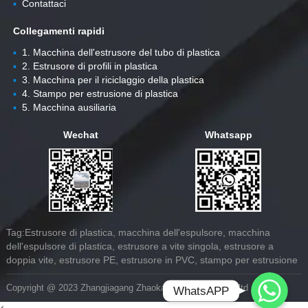
▪
Contattaci
Collegamenti rapidi
▪
1. Macchina dell'estrusore del tubo di plastica
▪
2. Estrusore di profili in plastica
▪
3. Macchina per il riciclaggio della plastica
▪
4. Stampo per estrusione di plastica
▪
5. Macchina ausiliaria
Wechat
Whatsapp
Tag:Estrusore di plastica, macchina dell'espulsore, macchina
dell'espulsore di plastica, estrusore a vite singola, estrusore a
doppia vite, estrusore PE, estrusore in PVC, stampo per estrusione
Whatsapp
Copyright @ 2023 Zhangjiagang Zhaokang Machinery Co.,ltd
WhatsAPP