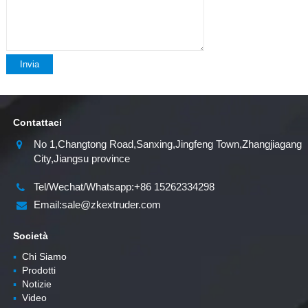
Invia
Contattaci
No 1,Changtong Road,Sanxing,Jingfeng Town,Zhangjiagang
City,Jiangsu province
Tel/Wechat/Whatsapp:+86 15262334298
Email:sale@zkextruder.com
Società
▪
Chi Siamo
▪
Prodotti
▪
Notizie
▪
Video