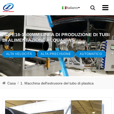
Italiano
HDPE16-1600MM LINEA DI PRODUZIONE DI TUBI
DI ALIMENTAZIONE ACQUA/GAS
ALTA VELOCITÀ
ALTA PRECISIONE
AUTOMATICO
/
Casa
1. Macchina dell'estrusore del tubo di plastica