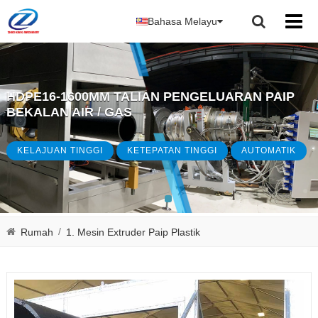
Bahasa Melayu
HDPE16-1600MM TALIAN PENGELUARAN PAIP
BEKALAN AIR / GAS
KELAJUAN TINGGI
KETEPATAN TINGGI
AUTOMATIK
/
Rumah
1. Mesin Extruder Paip Plastik