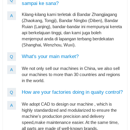
Q
sampai ke sana?
Kilang-kilang kami terletak di Bandar Zhangjiagang
A
(Zhaokang, Tongji), Bandar Ningbo (Diben), Bandar
Ruian (Lanjing), bandar-bandar ini mempunyai kereta
api berkelajuan tinggi, dan kami juga boleh
menjemput anda di lapangan terbang berdekatan
(Shanghai, Wenzhou, Wuxi).
What's your main market?
Q
We not only sell our machines in China, we also sell
A
our machines to more than 30 countries and regions
in the world.
How are your factories doing in quaity control?
Q
We adopt CAD to design our machine , which is
A
highly standardized and modularized to ensure the
machine's production precision and delivery
speed,make maintenance easier. At the same time,
all parts are made of well-known brands.