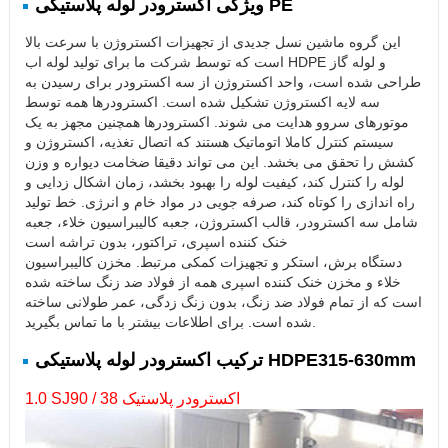
ویژگی اکسترودر لوله پلاستیکی PE
این گروه ماشین نسل جدیدی از تجهیزات اکستروژن با سرعت بالا
است که توسط شرکت ما برای تولید لوله اب HDPE و لوله گاز
طراحی شده است، واحد اکستروژن از سه اکسترودر برای رسیدن به
سه لایه اکستروژن تشکیل شده است. اکسترودرها همه توسط
موتورهای سروو هدایت می شوند. اکسترودرها همچنین مجهز به یک
سیستم کنترل کاملا اتوماتیک هستند که اتصال تغذیه، اکستروژن و
کشش را تحقق می بخشد. این می تواند دقیقا ضخامت دیواره و وزن
لوله را کنترل کند، کیفیت لوله را بهبود بخشد، زمان اشکال زدایی و
راه اندازی را کوتاه کند، صرفه جویی در مواد خام و انرژی. خط تولید
شامل سه اکسترودر، قالب اکستروژن، جعبه کالیبراسیون خلاء، جعبه
خنک کننده اسپری، تراکتور، بدون تراشه است
دستگاه برش، استکر و تجهیزات کمکی مرتبط. مخزن کالیبراسیون
خلاء و مخزن خنک کننده اسپری همه از فولاد ضد زنگ ساخته شده
است که از تمام فولاد ضد زنگ، بدون زنگ زدگی، عمر طولانی ساخته
شده است. برای اطلاعات بیشتر با ما تماس بگیرید.
ترکیب اکسترودر لوله پلاستیکی HDPE315-630mm
1.0 SJ90 / 38 اکسترودر پلاستیک