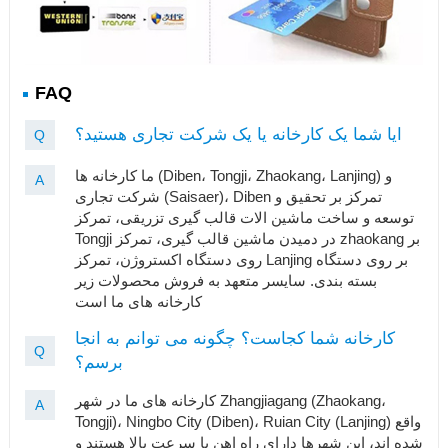
FAQ
ایا شما یک کارخانه یا یک شرکت تجاری هستید؟
Q
ما کارخانه ها (Diben، Tongji، Zhaokang، Lanjing) و
A
شرکت تجاری (Saisaer)، Diben تمرکز بر تحقیق و
توسعه و ساخت ماشین الات قالب گیری تزریقی، تمرکز
Tongji در دمیدن ماشین قالب گیری، تمرکز zhaokang بر
روی دستگاه اکستروژن، تمرکز Lanjing بر روی دستگاه
بسته بندی. سایسر متعهد به فروش محصولات زیر
کارخانه های ما است
کارخانه شما کجاست؟ چگونه می توانم به انجا
Q
برسم؟
کارخانه های ما در شهر Zhangjiagang (Zhaokang،
A
Tongji)، Ningbo City (Diben)، Ruian City (Lanjing) واقع
شده اند، این شهرها دارای راه اهن با سرعت بالا هستند و