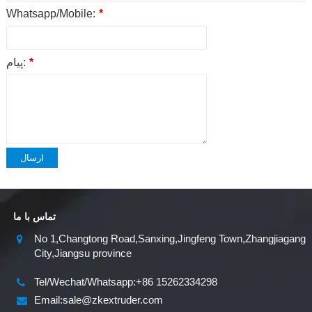
Whatsapp/Mobile:
*
*
پیام:
ارسال
تماس با ما
No 1,Changtong Road,Sanxing,Jingfeng Town,Zhangjiagang
City,Jiangsu province
Tel/Wechat/Whatsapp:+86 15262334298
Email:sale@zkextruder.com