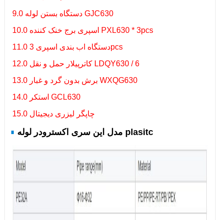
9.0 دستگاه بستن لوله GJC630
10.0 اسپری برج خنک کننده PXL630 * 3pcs
11.0 دستگاه اب بندی اسپری 3pcs
12.0 کاترپیلار حمل و نقل LDQY630 / 6
13.0 برش بدون گرد و غبار WXQG630
14.0 استکر GCL630
15.0 چاپگر لیزری دیجیتال
مدل این سری اکسترودر لوله plasitc