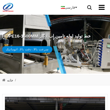
فارسی
HDPE16-1600MM خط تولید لوله تامین اب / گاز
سرعت بالا، دقت بالا، اتوماتیک
/
خانه