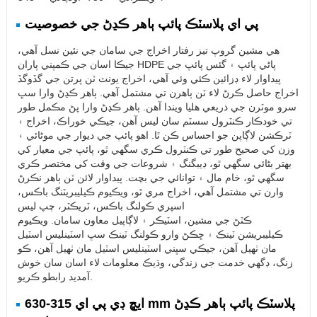
پي اي پلاسٽڪ پائپ ٻاهر ڪڍڻ جي خصوصيت
هي مشين گروپ تيز رفتار اخراج جي سامان جي نئين نسل آهي،
جيڪا اسان جي ڪمپني پاران HDPE پاڻي پائپ ۽ گئس پائپ جي
پيداوار لاء ڊزائين ڪئي وئي آهي، اخراج يونٽ ٽن پرتن جي گڏوگڏ
اخراج حاصل ڪرڻ لاء ٽن ٻاهرن تي مشتمل آهي. ٻاهر ڪڍڻ وارا سڀ
سرو موٽرن جي ذريعي هليا ويندا آهن. ٻاهر ڪڍڻ وارا پڻ مڪمل طور
تي خودڪار ڪنٽرول سسٽم سان لیس آهن، جيڪي خوراڪ، اخراج ۽
ٽرڪشن لاڳاپن جو احساس ڪن ٿا. اهو پائپ جي ديوار جي موٹائي ۽
وزن کي صحيح طور تي ڪنٽرول ڪري سگهي ٿو، پائپ جي معيار کي
بهتر بڻائي سگھي ٿو، ڊيبگنگ ۽ شروعات جي وقت کي مختصر ڪري
سگهي ٿو، خام مال ۽ توانائي جي بچت. پيداوار لائن ٽن ٻاهر نڪرڻ
وارن تي مشتمل آهي، اخراج مري ٿو، ويڪيوم ڪيليبريٽنگ باڪس،
اسپري ڪولنگ باڪس، ٽريڪٽر، چپ ليس
ڪٽڻ جي مشين، اسٽيڪر ۽ لاڳاپيل معاون سامان. ويڪيوم
ڪيليبريشن ٽينڪ ۽ ڇڪڻ وارو ڪولنگ ٽينڪ سڀ اسٽينلیس اسٽيل
مان ٺهيل آهن، جيڪي سڀني اسٽينلیس اسٽيل مان ٺهيل آهن، ڪو
زنگ، ڊگهي خدمت جي زندگي، وڌيڪ معلومات لاء اسان سان خوش
آمديد رابطو ڪريو.
ايڇ ڊي پي اي 315-630 mm پلاسٽڪ پائپ ٻاهر ڪڍڻ