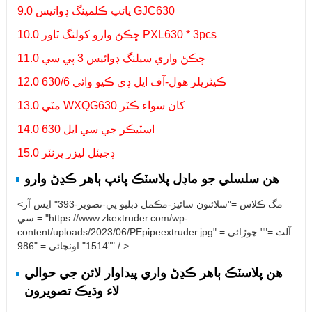
9.0 پائپ ڪلمپنگ ڊوائيس GJC630
10.0 ڇڪڻ وارو کولنگ ٽاور PXL630 * 3pcs
11.0 ڇڪڻ واري سيلنگ ڊوائيس 3 پي سي
12.0 ڪيٽرپلر هول-آف ايل ڊي ڪيو وائي 630/6
13.0 مٽي WXQG630 کان سواء ڪٽر
14.0 اسٽيڪر جي سي ايل 630
15.0 ڊجيٽل ليزر پرنٽر
هن سلسلي جو ماڊل پلاسٽڪ پائپ ٻاهر ڪڍڻ وارو
<مگ ڪلاس ="سلائنون سائيز-مڪمل ڊبليو پي-تصوير-393" ايس آر
سي = "https://www.zkextruder.com/wp-
content/uploads/2023/06/PEpipeextruder.jpg" آلٽ ="" چوڙائي =
"1514" اونچائي = "986" / >
هن پلاسٽڪ ٻاهر ڪڍڻ واري پيداوار لائن جي حوالي
لاء وڌيڪ تصويرون