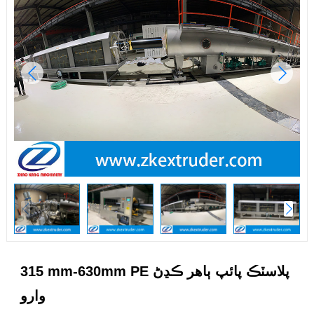
315 mm-630mm PE پلاسٽڪ پائپ ٻاهر ڪڍڻ
وارو