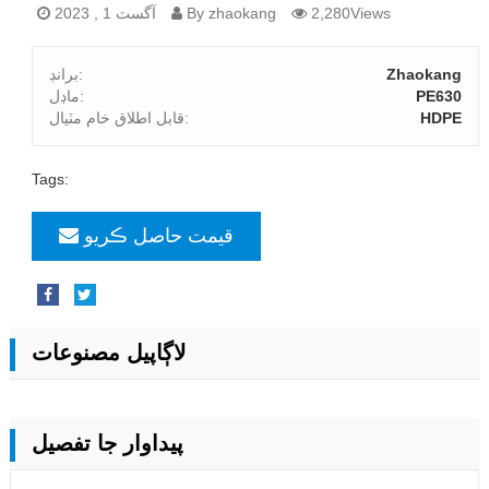
2,280Views
By zhaokang
آگسٽ 1 , 2023
Zhaokang
برانڊ:
PE630
ماڊل:
HDPE
قابل اطلاق خام مٽيال:
Tags:
قيمت حاصل ڪريو
لاڳاپيل مصنوعات
پيداوار جا تفصيل