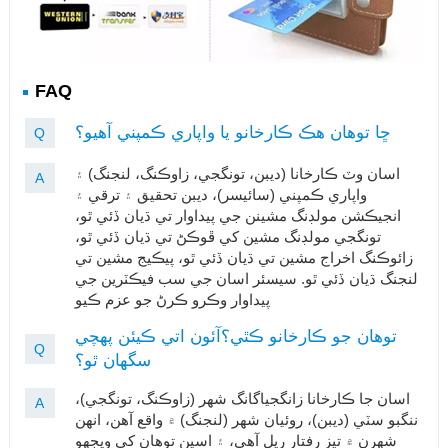
FAQ
ڇا توهان هڪ ڪارخانو يا واپاري ڪمپني آهيو؟
Q
اسان وٽ ڪارخانا (ديبن، تونگجي، زاوڪنگ، لنجنگ) ۽
A
واپاري ڪمپني (سائيسر)، ديبن تحقيق ۽ ترقي ۽
انجيڪشن مولڊنگ مشينن جي پيداوار تي ڌيان ڏئي ٿو،
تونگجي مولڊنگ مشين کي ڦوڪڻ تي ڌيان ڏئي ٿو،
زائوڪنگ اخراج مشين تي ڌيان ڏئي ٿو، پيڪيج مشين تي
لنجنگ ڌيان ڏئي ٿو. سيسئر اسان جي سب فيڪٽرين جي
پيداوار وڪرو ڪرڻ جو عزم ڪيو
توهان جو ڪارخانو ڪٿي؟آئون اتي ڪيئن پهچي
Q
سگهان ٿو؟
اسان جا ڪارخانا زانگجياگانگ شهر (زاوڪنگ، تونگجي)،
A
ننگبو سٽي (ديبن)، روئيان شهر (لنجنگ) ۾ واقع آهن، انهن
شهرن ۾ تيز رفتار ريل آهي، ۽ اسين توهان کي ويجهو