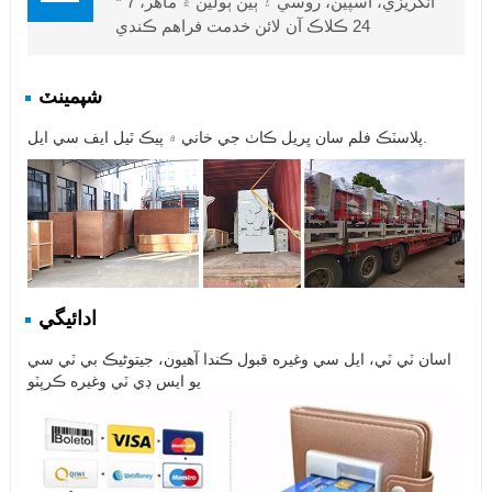
انگريزي، اسپين، روسي ۽ ٻين ٻولين ۾ ماهر، 7 *
24 ڪلاڪ آن لائن خدمت فراهم ڪندي
شپمينٽ
پلاسٽڪ فلم سان ڀريل ڪاٺ جي خاني ۾ پيڪ ٿيل ايف سي ايل.
ادائيگي
اسان ٽي ٽي، ايل سي وغيره قبول ڪندا آهيون، جيتوڻيڪ بي ٽي سي
يو ايس ڊي ٽي وغيره ڪرپٽو