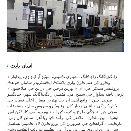
اسان بابت
زانگجياگانگ زاؤڪانگ مشينري ڪمپني، لميٽيڊ آر اينڊ ڊي، پيداوار ۽
وڪرو کي ضم ڪرڻ واري پلاسٽڪ ايڪسٽروڊر سامان جو هڪ
پروفيسر سپلائر آهي. ان ۾ پهرين درجي جي ڊزائن جي صلاحيتون ۽
ترقي يافته پيداوار جي سطح آهي. ڪمپني زانگجياگانگ شهر، جيانگسو
صوبي، چين ۾ واقع آهي. ان جي بهترين معيار، اعلي قيمت جي
ڪارڪردگي ۽ اعلي معيار کان پوء وڪرو سروس سان، مصنوعات
سڄي چين ۾ چڱي طرح وڪرو ڪن ٿا، ۽ يورپ، آمريڪا، ڏکڻ اوڀر
ايشيا ۽ ٻين ملڪن ۽ علائقن کي برآمد ڪيا ويا آهن. سالن کان وٺي،
مارڪيٽ ۽ گراهڪن جي ضرورتن کي پورو ڪرڻ لاء، ڪمپني تسلسل
سان پي اي پي وي سي پي پي آر پي ايڪسپرٽ پائپ ايڪسٽروشن