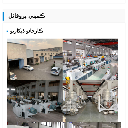
ڪمپني پروفائل
ڪارخانو ڏيکاريو