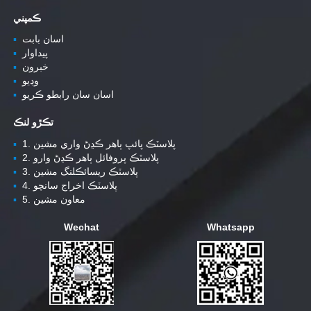
ڪمپني
اسان بابت
▪
پيداوار
▪
خبرون
▪
وڊيو
▪
اسان سان رابطو ڪريو
▪
تڪڙو لنڪ
1. پلاسٽڪ پائپ ٻاهر ڪڍڻ واري مشين
▪
2. پلاسٽڪ پروفائل ٻاهر ڪڍڻ وارو
▪
3. پلاسٽڪ ريسائڪلنگ مشين
▪
4. پلاسٽڪ اخراج سانچو
▪
5. معاون مشين
▪
Wechat
Whatsapp