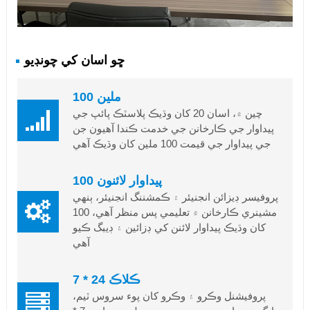
ڇو اسان کي چونڊيو
100 ملين
چين ۾، اسان 20 کان وڌيڪ پلاسٽڪ پائپ جي
پيداوار جي ڪارخانن جي خدمت ڪندا آهيون جن
جي پيداوار جي قيمت 100 ملين کان وڌيڪ آهي
100 پيداوار لائنون
پروفيسر ڊيزائن انجنيئر ۽ ڪمشننگ انجنيئر، ٻنهي
مشينري ڪارخانن ۾ تعليمي پس منظر آهي، 100
کان وڌيڪ پيداوار لائنن کي ڊزائين ۽ ڊيبگ ڪيو
آهي
7 * 24 ڪلاڪ
پروفيشنل وڪرو ۽ وڪرو کان پوء سروس ٽيم،