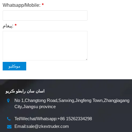
Whatsapp/Mobile:
*
*
پيغام:
موڪليو
اسان سان رابطو ڪريو
No 1,Changtong Road,Sanxing,Jingfeng Town,Zhangjiagang
City,Jiangsu province
Tel/Wechat/Whatsapp:+86 15262334298
Email:sale@zkextruder.com