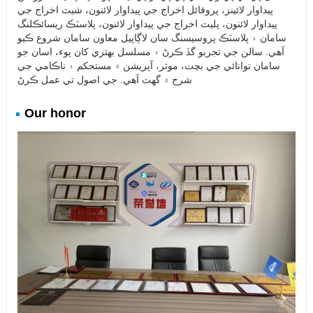
پيداوار لائينز، پروفائل اخراج جي پيداوار لائنون، شيٽ اخراج جي
پيداوار لائنون، پليٽ اخراج جي پيداوار لائنون، پلاسٽڪ ريسائڪلنگ
سامان ۽ پلاسٽڪ پروسيسنگ سان لاڳاپيل معاون سامان شروع ڪيو
آهي. سالن جي تجربو گڏ ڪرڻ ۽ مسلسل بهتري کان پوء، اسان جو
سامان توانائي جي بچت، موثر، آپريشن ۾ مستحکم ۽ ناڪامي جي
شرح ۾ گهٽ آهي. جي اصول تي عمل ڪرڻ
Our honor