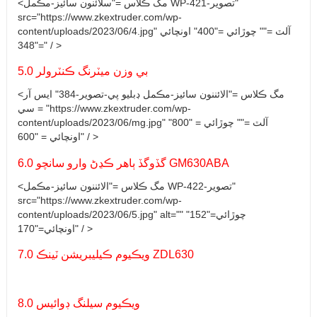
<مگ ڪلاس ="سلائنون سائيز-مڪمل WP-تصوير-421"
src="https://www.zkextruder.com/wp-
content/uploads/2023/06/4.jpg" آلٽ ="" چوڙائي ="400" اونچائي
="348" / >
5.0 بي وزن ميٽرنگ ڪنٽرولر
<مگ ڪلاس ="الائننون سائيز-مڪمل ڊبليو پي-تصوير-384" ايس آر
سي = "https://www.zkextruder.com/wp-
content/uploads/2023/06/mg.jpg" آلٽ ="" چوڙائي = "800"
اونچائي = "600" / >
6.0 گڏوگڏ ٻاهر ڪڍڻ وارو سانچو GM630ABA
<مگ ڪلاس ="الائننون سائيز-مڪمل WP-تصوير-422"
src="https://www.zkextruder.com/wp-
content/uploads/2023/06/5.jpg" alt="" چوڙائي="152"
اونچائي="170" / >
7.0 ويڪيوم ڪيليبريشن ٽينڪ ZDL630
8.0 ويڪيوم سيلنگ ڊوائيس