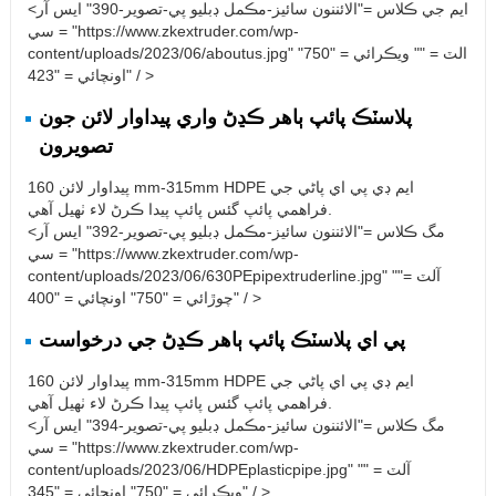
<ايم جي ڪلاس ="الائننون سائيز-مڪمل ڊبليو پي-تصوير-390" ايس آر
سي = "https://www.zkextruder.com/wp-
content/uploads/2023/06/aboutus.jpg" الٽ = "" ويڪرائي = "750"
اونچائي = "423" / >
پلاسٽڪ پائپ ٻاهر ڪڍڻ واري پيداوار لائن جون
تصويرون
پيداوار لائن 160 mm-315mm HDPE ايم ڊي پي اي پاڻي جي
فراهمي پائپ گئس پائپ پيدا ڪرڻ لاء ٺهيل آهي.
<مگ ڪلاس ="الائننون سائيز-مڪمل ڊبليو پي-تصوير-392" ايس آر
سي = "https://www.zkextruder.com/wp-
content/uploads/2023/06/630PEpipextruderline.jpg" آلٽ =""
چوڙائي = "750" اونچائي = "400" / >
پي اي پلاسٽڪ پائپ ٻاهر ڪڍڻ جي درخواست
پيداوار لائن 160 mm-315mm HDPE ايم ڊي پي اي پاڻي جي
فراهمي پائپ گئس پائپ پيدا ڪرڻ لاء ٺهيل آهي.
<مگ ڪلاس ="الائننون سائيز-مڪمل ڊبليو پي-تصوير-394" ايس آر
سي = "https://www.zkextruder.com/wp-
content/uploads/2023/06/HDPEplasticpipe.jpg" آلٽ = ""
ويڪرائي = "750" اونچائي = "345" / >