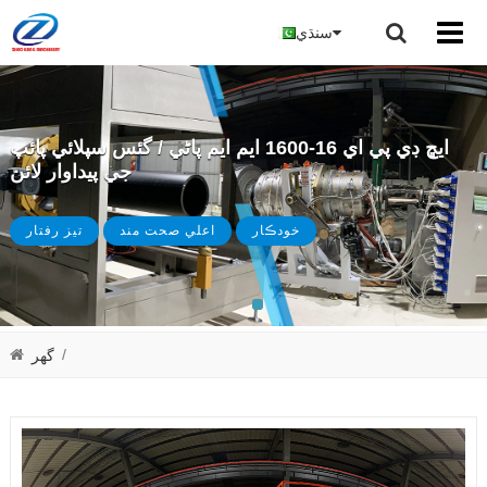
سنڌي
ايڇ ڊي پي اي 16-1600 ايم ايم پاڻي / گئس سپلائي پائپ
جي پيداوار لائن
خودڪار
اعلي صحت مند
تيز رفتار
/
گھر