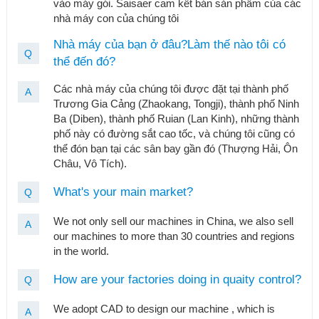
vào máy gói. Saisaer cam kết bán sản phẩm của các
nhà máy con của chúng tôi
Nhà máy của bạn ở đâu?Làm thế nào tôi có
Q
thể đến đó?
Các nhà máy của chúng tôi được đặt tại thành phố
A
Trương Gia Cảng (Zhaokang, Tongji), thành phố Ninh
Ba (Diben), thành phố Ruian (Lan Kinh), những thành
phố này có đường sắt cao tốc, và chúng tôi cũng có
thể đón bạn tại các sân bay gần đó (Thượng Hải, Ôn
Châu, Vô Tích).
What's your main market?
Q
We not only sell our machines in China, we also sell
A
our machines to more than 30 countries and regions
in the world.
How are your factories doing in quaity control?
Q
We adopt CAD to design our machine , which is
A