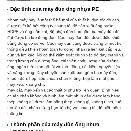
Đặc tính của máy đùn ống nhựa PE
Nhóm máy này là một thế hệ mới của thiết bị đùn tốc độ cao,
được thiết kế bởi công ty chúng tôi để sản xuất ống nước
HDPE và ống dẫn khí, Bộ phận đùn bao gồm ba máy đùn để
đạt được ba lớp đồng đùn. Các máy đùn đều được điều khiển
bằng động cơ servo. Các máy đùn cũng được trang bị một hệ
thống điều khiển hoàn toàn tự động, nhận ra liên kết cấp liệu,
đùn và lực kéo. Nó có thể kiểm soát chính xác độ dày thành và
trọng lượng của đường ống, cải thiện chất lượng của đường
ống, ngắn thời gian gỡ lỗi và khởi động, tiết kiệm nguyên liệu
và năng lượng. Dây chuyền sản xuất bao gồm ba máy đùn,
khuôn đùn, hộp hiệu chuẩn chân không, hộp làm mát phun,
máy kéo, không chip
máy cắt, máy xếp và các thiết bị phụ trợ liên quan. Bình hiệu
chuẩn chân không và bình làm mát phun đều được làm bằng
thép không gỉ, được làm bằng thép không gỉ, không rỉ sét, tuổi
thọ lâu dài, chào mừng bạn liên hệ với chúng tôi để biết thêm
thông tin.
Thành phần của máy đùn ống nhựa