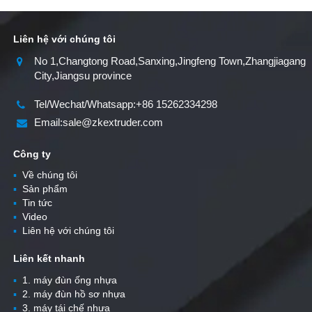
Liên hệ với chúng tôi
No 1,Changtong Road,Sanxing,Jingfeng Town,Zhangjiagang
City,Jiangsu province
Tel/Wechat/Whatsapp:+86 15262334298
Email:sale@zkextruder.com
Công ty
▪
Về chúng tôi
▪
Sản phẩm
▪
Tin tức
▪
Video
▪
Liên hệ với chúng tôi
Liên kết nhanh
▪
1. máy đùn ống nhựa
▪
2. máy đùn hồ sơ nhựa
▪
3. máy tái chế nhựa