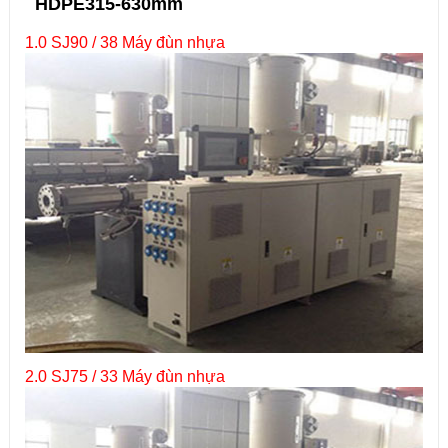
HDPE315-630mm
1.0 SJ90 / 38 Máy đùn nhựa
2.0 SJ75 / 33 Máy đùn nhựa