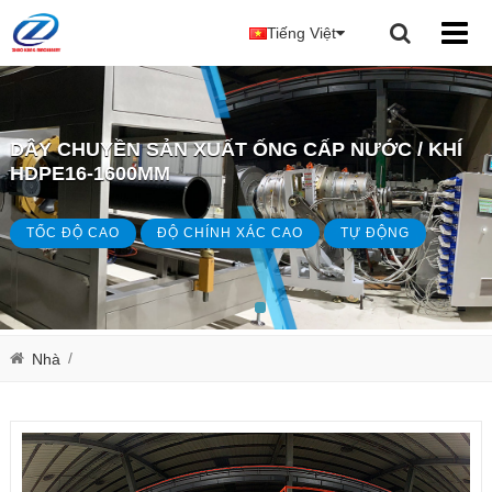
Tiếng Việt
DÂY CHUYỀN SẢN XUẤT ỐNG CẤP NƯỚC / KHÍ
HDPE16-1600MM
TỐC ĐỘ CAO
ĐỘ CHÍNH XÁC CAO
TỰ ĐỘNG
/
Nhà