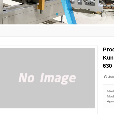
Prod
Kuns
630
Jan
Mar
Mode
Anw