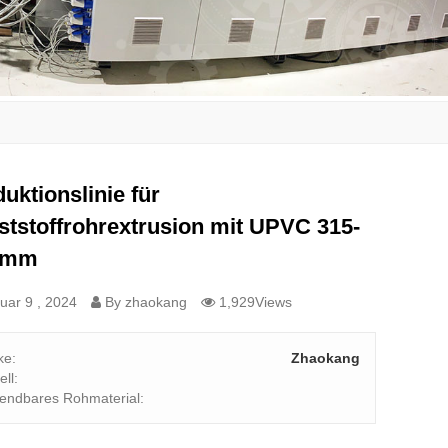
uktionslinie für
tstoffrohrextrusion mit UPVC 315-
 mm
uar 9 , 2024
By zhaokang
1,929Views
ke:
Zhaokang
ll:
endbares Rohmaterial: