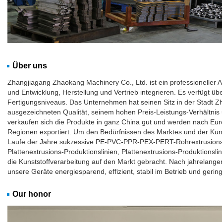
Über uns
Zhangjiagang Zhaokang Machinery Co., Ltd. ist ein professioneller 
und Entwicklung, Herstellung und Vertrieb integrieren. Es verfügt übe
Fertigungsniveaus. Das Unternehmen hat seinen Sitz in der Stadt Zh
ausgezeichneten Qualität, seinem hohen Preis-Leistungs-Verhältnis
verkaufen sich die Produkte in ganz China gut und werden nach Eu
Regionen exportiert. Um den Bedürfnissen des Marktes und der Ku
Laufe der Jahre sukzessive PE-PVC-PPR-PEX-PERT-Rohrextrusions-Pro
Plattenextrusions-Produktionslinien, Plattenextrusions-Produktionsli
die Kunststoffverarbeitung auf den Markt gebracht. Nach jahrelange
unsere Geräte energiesparend, effizient, stabil im Betrieb und gerin
Our honor