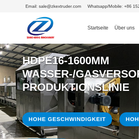
Email: sale@zkextruder.com
Whatsapp/Mobile: +86 1
Startseite
Über uns
HDPE16-1600MM
WASSER-/GASVERS
PRODUKTIONSLINIE
HOHE GESCHWINDIGKEIT
HOH