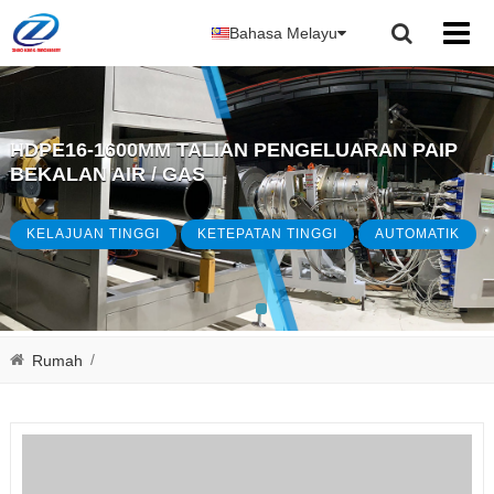
Bahasa Melayu
HDPE16-1600MM TALIAN PENGELUARAN PAIP
BEKALAN AIR / GAS
KELAJUAN TINGGI
KETEPATAN TINGGI
AUTOMATIK
/
Rumah