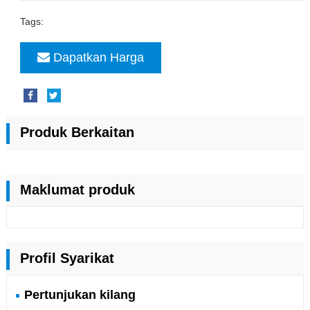
Tags:
Dapatkan Harga
Produk Berkaitan
Maklumat produk
Profil Syarikat
Pertunjukan kilang