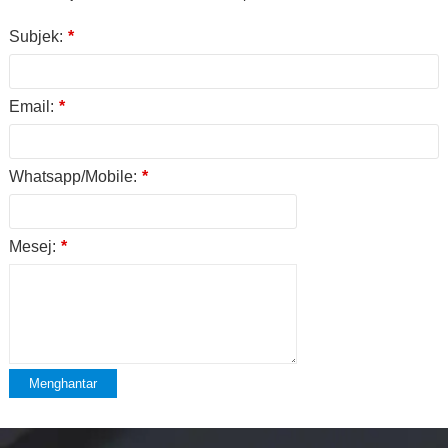
Subjek:
*
Email:
*
Whatsapp/Mobile:
*
Mesej:
*
Menghantar