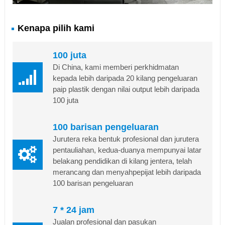
Kenapa pilih kami
100 juta
Di China, kami memberi perkhidmatan
kepada lebih daripada 20 kilang pengeluaran
paip plastik dengan nilai output lebih daripada
100 juta
100 barisan pengeluaran
Jurutera reka bentuk profesional dan jurutera
pentauliahan, kedua-duanya mempunyai latar
belakang pendidikan di kilang jentera, telah
merancang dan menyahpepijat lebih daripada
100 barisan pengeluaran
7 * 24 jam
Jualan profesional dan pasukan