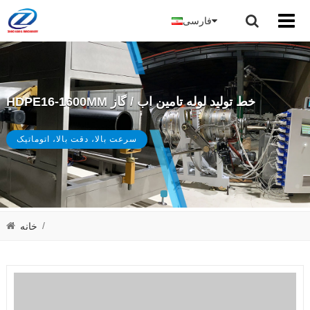
فارسی
HDPE16-1600MM خط تولید لوله تامین اب / گاز
سرعت بالا، دقت بالا، اتوماتیک
/
خانه