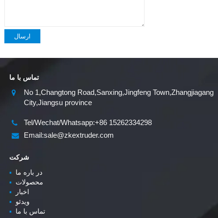
ارسال
تماس با ما
No 1,Changtong Road,Sanxing,Jingfeng Town,Zhangjiagang
City,Jiangsu province
Tel/Wechat/Whatsapp:+86 15262334298
Email:sale@zkextruder.com
شرکت
در باره ما
▪
محصولات
▪
اخبار
▪
ویدئو
▪
تماس با ما
▪