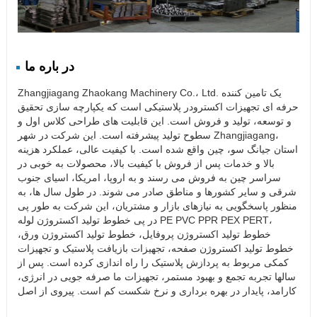
در باره ما
Zhangjiagang Zhaokang Machinery Co.، Ltd. یک تامین کننده
حرفه ای تجهیزات اکسترودر پلاستیکی است که یکپارچه سازی تحقیق
و توسعه، تولید و فروش است. این قابلیت های طراحی کلاس اول و
سطوح تولید پیشرفته است. این شرکت در شهر Zhangjiagang،
استان جیانگ سو، چین واقع شده است. با کیفیت عالی، عملکرد هزینه
بالا و خدمات پس از فروش با کیفیت بالا، محصولات به خوبی در
سراسر چین به فروش می رسند و به اروپا، امریکا، اسیای جنوب
شرقی و سایر کشورها و مناطق صادر می شوند. در طول سال ها، به
منظور پاسخگویی به نیازهای بازار و مشتریان، این شرکت به طور پی
در پی خطوط تولید اکستروژن لوله PE PVC PPR PEX PERT،
خطوط تولید اکستروژن پروفایل، خطوط تولید اکستروژن ورق،
خطوط تولید اکستروژن صفحه، تجهیزات بازیافت پلاستیک و تجهیزات
کمکی مربوط به پردازش پلاستیک را راه اندازی کرده است. پس از
سالها تجربه تجمع و بهبود مستمر، تجهیزات ما صرفه جویی در انرژی،
کارامد، پایدار در بهره برداری و نرخ شکست کم است. پیروی از اصل