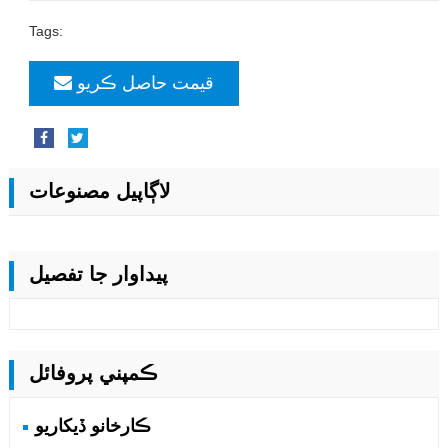
Tags:
قيمت حاصل ڪريو
لاڳاپيل مصنوعات
پيداوار جا تفصيل
ڪمپني پروفائل
ڪارخانو ڏيکاريو