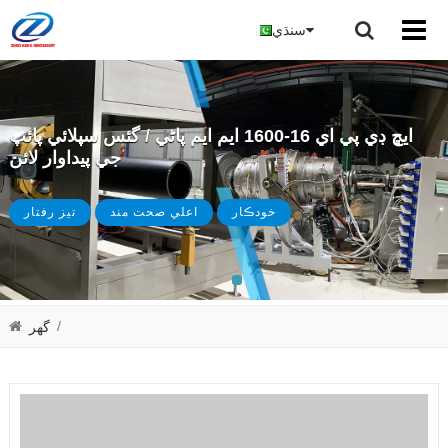
سنڌي
ايڇ ڊي پي اي 16-1600 ايم ايم پاڻي / گئس سپلائي پائپ
جي پيداوار لائن
خودڪار
اعلي صحت مند
تيز رفتار
/
گھر