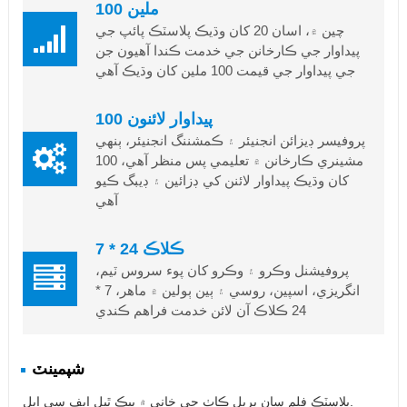
100 ملين
چين ۾، اسان 20 کان وڌيڪ پلاسٽڪ پائپ جي
پيداوار جي ڪارخانن جي خدمت ڪندا آهيون جن
جي پيداوار جي قيمت 100 ملين کان وڌيڪ آهي
100 پيداوار لائنون
پروفيسر ڊيزائن انجنيئر ۽ ڪمشننگ انجنيئر، ٻنهي
مشينري ڪارخانن ۾ تعليمي پس منظر آهي، 100
کان وڌيڪ پيداوار لائنن کي ڊزائين ۽ ڊيبگ ڪيو
آهي
7 * 24 ڪلاڪ
پروفيشنل وڪرو ۽ وڪرو کان پوء سروس ٽيم،
انگريزي، اسپين، روسي ۽ ٻين ٻولين ۾ ماهر، 7 *
24 ڪلاڪ آن لائن خدمت فراهم ڪندي
شپمينٽ
پلاسٽڪ فلم سان ڀريل ڪاٺ جي خاني ۾ پيڪ ٿيل ايف سي ايل.