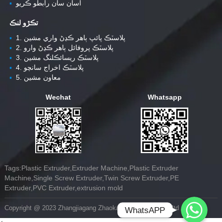
اسان سان رابطو ڪريو
▪
تڪڙو لنڪ
1. پلاسٽڪ پائپ ٻاهر ڪڍڻ واري مشين
▪
2. پلاسٽڪ پروفائل ٻاهر ڪڍڻ وارو
▪
3. پلاسٽڪ ريسائڪلنگ مشين
▪
4. پلاسٽڪ اخراج سانچو
▪
5. معاون مشين
▪
Wechat
Whatsapp
Tags:Plastic Extruder,Extruder Machine,Plastic Extruder
Machine,Single Screw Extruder,Twin Screw Extruder,PE
Extruder,PVC Extruder,extrusion mold
Whatsapp
Copyright @ 2023 Zhangjiagang Zhaokang Machinery Co.,ltd
WhatsAPP