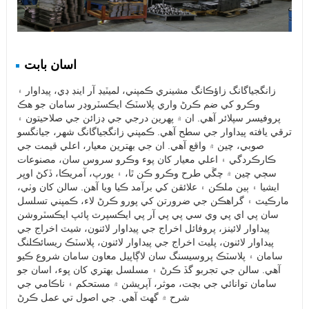
اسان بابت
زانگجياگانگ زاؤڪانگ مشينري ڪمپني، لميٽيڊ آر اينڊ ڊي، پيداوار ۽
وڪرو کي ضم ڪرڻ واري پلاسٽڪ ايڪسٽروڊر سامان جو هڪ
پروفيسر سپلائر آهي. ان ۾ پهرين درجي جي ڊزائن جي صلاحيتون ۽
ترقي يافته پيداوار جي سطح آهي. ڪمپني زانگجياگانگ شهر، جيانگسو
صوبي، چين ۾ واقع آهي. ان جي بهترين معيار، اعلي قيمت جي
ڪارڪردگي ۽ اعلي معيار کان پوء وڪرو سروس سان، مصنوعات
سڄي چين ۾ چڱي طرح وڪرو ڪن ٿا، ۽ يورپ، آمريڪا، ڏکڻ اوڀر
ايشيا ۽ ٻين ملڪن ۽ علائقن کي برآمد ڪيا ويا آهن. سالن کان وٺي،
مارڪيٽ ۽ گراهڪن جي ضرورتن کي پورو ڪرڻ لاء، ڪمپني تسلسل
سان پي اي پي وي سي پي پي آر پي ايڪسپرٽ پائپ ايڪسٽروشن
پيداوار لائينز، پروفائل اخراج جي پيداوار لائنون، شيٽ اخراج جي
پيداوار لائنون، پليٽ اخراج جي پيداوار لائنون، پلاسٽڪ ريسائڪلنگ
سامان ۽ پلاسٽڪ پروسيسنگ سان لاڳاپيل معاون سامان شروع ڪيو
آهي. سالن جي تجربو گڏ ڪرڻ ۽ مسلسل بهتري کان پوء، اسان جو
سامان توانائي جي بچت، موثر، آپريشن ۾ مستحکم ۽ ناڪامي جي
شرح ۾ گهٽ آهي. جي اصول تي عمل ڪرڻ