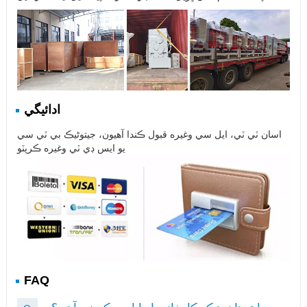
ادائيگي
اسان ٽي ٽي، ايل سي وغيره قبول ڪندا آهيون، جيتوڻيڪ بي ٽي سي
يو ايس ڊي ٽي وغيره ڪرپٽو
FAQ