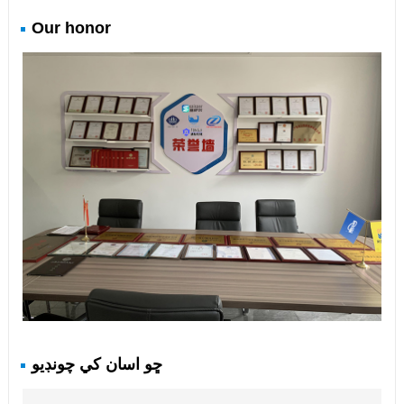
Our honor
ڇو اسان کي چونڊيو