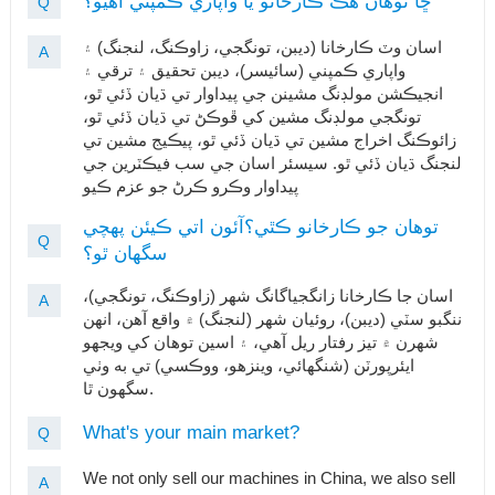
ڇا توهان هڪ ڪارخانو يا واپاري ڪمپني آهيو؟
Q
اسان وٽ ڪارخانا (ديبن، تونگجي، زاوڪنگ، لنجنگ) ۽
A
واپاري ڪمپني (سائيسر)، ديبن تحقيق ۽ ترقي ۽
انجيڪشن مولڊنگ مشينن جي پيداوار تي ڌيان ڏئي ٿو،
تونگجي مولڊنگ مشين کي ڦوڪڻ تي ڌيان ڏئي ٿو،
زائوڪنگ اخراج مشين تي ڌيان ڏئي ٿو، پيڪيج مشين تي
لنجنگ ڌيان ڏئي ٿو. سيسئر اسان جي سب فيڪٽرين جي
پيداوار وڪرو ڪرڻ جو عزم ڪيو
توهان جو ڪارخانو ڪٿي؟آئون اتي ڪيئن پهچي
Q
سگهان ٿو؟
اسان جا ڪارخانا زانگجياگانگ شهر (زاوڪنگ، تونگجي)،
A
ننگبو سٽي (ديبن)، روئيان شهر (لنجنگ) ۾ واقع آهن، انهن
شهرن ۾ تيز رفتار ريل آهي، ۽ اسين توهان کي ويجهو
ايئرپورٽن (شنگھائي، وينزهو، ووڪسي) تي به وٺي
سگهون ٿا.
What's your main market?
Q
We not only sell our machines in China, we also sell
A