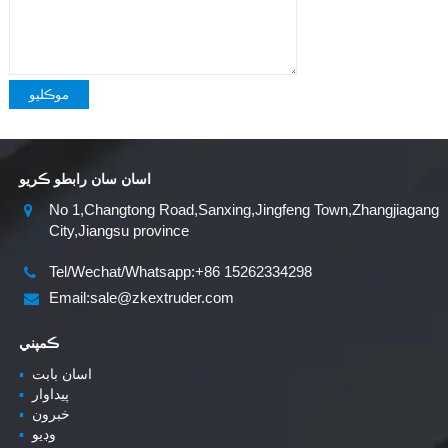
موڪليو
اسان سان رابطو ڪريو
No 1,Changtong Road,Sanxing,Jingfeng Town,Zhangjiagang
City,Jiangsu province
Tel/Wechat/Whatsapp:+86 15262334298
Email:sale@zkextruder.com
ڪمپني
اسان بابت
▪
پيداوار
▪
خبرون
▪
وڊيو
▪