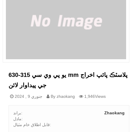
يو پي وي سي 315-630 mm پلاسٽڪ پائپ اخراج
جي پيداوار لائن
1,946Views
By zhaokang
جنوري 9 , 2024
Zhaokang
برانڊ:
ماڊل:
قابل اطلاق خام مٽيال: